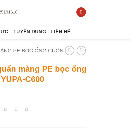
TỨC
TUYỂN DỤNG
LIÊN HỆ
ÀNG PE BỌC ỐNG CUỘN
quấn màng PE bọc ống
 YUPA-C600