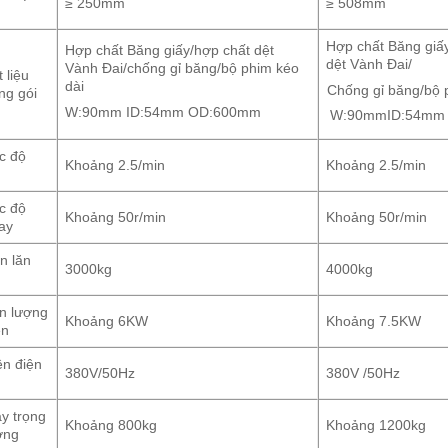
≥ 250mm
≥ 508mm
Hợp chất Băng giấ
Hợp chất Băng giấy/hợp chất dệt
dệt Vành Đai/
Vành Đai/chống gỉ băng/bộ phim kéo
 liệu
dài
Chống gỉ băng/bộ 
ng gói
W:90mm ID:54mm OD:600mm
W:90mmID:54mm
c độ
Khoảng 2.5/min
Khoảng 2.5/min
n
c độ
Khoảng 50r/min
Khoảng 50r/min
ay
n lăn
3000kg
4000kg
n lượng
Khoảng 6KW
Khoảng 7.5KW
ện
ện điện
380V/50Hz
380V /50Hz
y trọng
Khoảng 800kg
Khoảng 1200kg
ợng