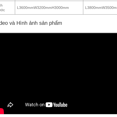
ch
L3600mmW3200mmH3000mm
L3800mmW3500
ước
deo và Hình ảnh sản phẩm