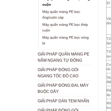
ID
cuộn
Máy quấn màng PE bọc
ống/cuộn cáp
Vật
đó
Máy quấn màng PE bọc thép
cuộn
Máy quấn màng PE bọc vòng
Tố
lă
bi
Tố
GIẢI PHÁP QUẤN MÀNG PE
qu
NẰM NGANG TỰ ĐỘNG
Co
tải
GIẢI PHÁP ĐÓNG GÓI
NGANG TỐC ĐỘ CAO
Sả
đi
GIẢI PHÁP ĐÓNG ĐAI, MÁY
Đi
BUỘC DÂY
áp
GIẢI PHÁP DÁN TEM NHÃN
Má
lư
GIẢI PHÁP ĐÓNG GÓI