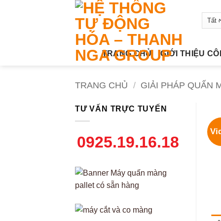
Bỏ
qua
nội
dung
TRANG CHỦ
GIỚI THIỆU C
TRANG CHỦ
/
GIẢI PHÁP QUẤN
TƯ VẤN TRỰC TUYẾN
Vi
0925.19.16.18