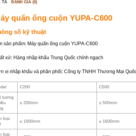
 TẢ
ĐÁNH GIÁ (0)
áy quấn ống cuộn YUPA-C600
hông số kỹ thuật
n sản phẩm: Máy quấn ống cuộn YUPA-C600
ất xứ: Hàng nhập khẩu Trung Quốc chính ngạch
n vị nhập khẩu và phân phối: Công ty TNHH Thương Mại Quố
del
C200
C500
i tượng
iều
≤ 200mm
≤ 500mm
ng
m loại
≤ 1000mm
≤ 1600mm
D
m loại