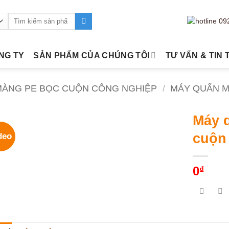
Tìm
kiếm:
ÔNG TY
SẢN PHẨM CỦA CHÚNG TÔI
TƯ VẤN & TIN 
 MÀNG PE BỌC CUỘN CÔNG NGHIỆP
/
MÁY QUẤN M
Máy 
cuộn
deo
0
₫