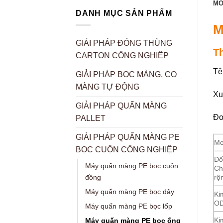
MÔ
DANH MỤC SẢN PHẨM
M
GIẢI PHÁP ĐÓNG THÙNG
T
CARTON CÔNG NGHIỆP
Tê
GIẢI PHÁP BỌC MÀNG, CO
MÀNG TỰ ĐỘNG
Xu
GIẢI PHÁP QUẤN MÀNG
Đơ
PALLET
GIẢI PHÁP QUẤN MÀNG PE
Mo
BỌC CUỘN CÔNG NGHIỆP
Đố
Máy quấn màng PE bọc cuộn
Ch
rộ
đồng
Máy quấn màng PE bọc dây
Ki
O
Máy quấn màng PE bọc lốp
Ki
Máy quấn màng PE bọc ống