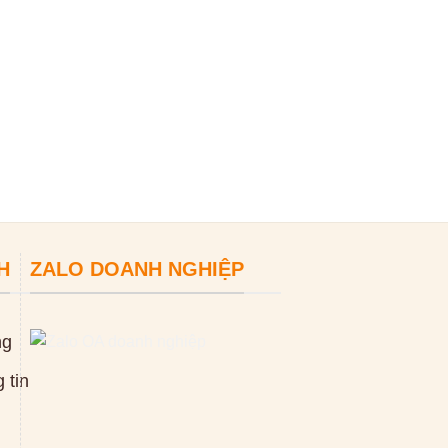
H
ZALO DOANH NGHIỆP
ng
 tin