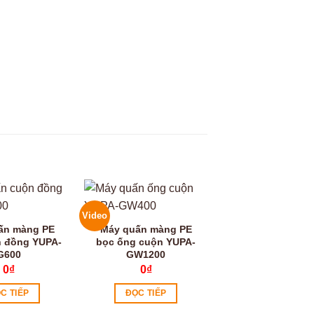
Video
Video
ấn màng PE
Máy quấn màng PE
Máy quấn màng
n đồng YUPA-
bọc ống cuộn YUPA-
bọc ống cuộn Y
G600
GW1200
C500
0
₫
0
₫
0
₫
C TIẾP
ĐỌC TIẾP
ĐỌC TIẾP