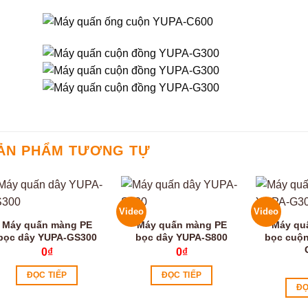
ẢN PHẨM TƯƠNG TỰ
Video
Video
Máy quấn màng PE
Máy quấn màng PE
Máy qu
bọc dây YUPA-GS300
bọc dây YUPA-S800
bọc cuộ
0
₫
0
₫
ĐỌC TIẾP
ĐỌC TIẾP
ĐỌ