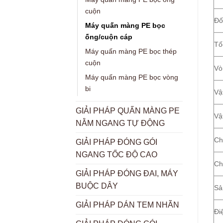
cuộn
Đố
Máy quấn màng PE bọc
ống/cuộn cáp
Tố
Máy quấn màng PE bọc thép
cuộn
Vò
Máy quấn màng PE bọc vòng
bi
Vậ
GIẢI PHÁP QUẤN MÀNG PE
Vậ
NẰM NGANG TỰ ĐỘNG
Ch
GIẢI PHÁP ĐÓNG GÓI
NGANG TỐC ĐỘ CAO
Ch
GIẢI PHÁP ĐÓNG ĐAI, MÁY
BUỘC DÂY
Sả
GIẢI PHÁP DÁN TEM NHÃN
Đi