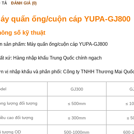
 TẢ
ĐÁNH GIÁ (0)
áy quấn ống/cuộn cáp YUPA-GJ800
hông số kỹ thuật
n sản phẩm: Máy quấn ống/cuộn cáp YUPA-GJ800
ất xứ: Hàng nhập khẩu Trung Quốc chính ngạch
n vị nhập khẩu và phân phối: Công ty TNHH Thương Mại Quố
del
GJ300
G
ọng lượng đối tượng
≤ 500mm
≤ 1
iều cao đối tượng
≤ 300mm
≤ 
i tượng OD
500-1000mm
600-