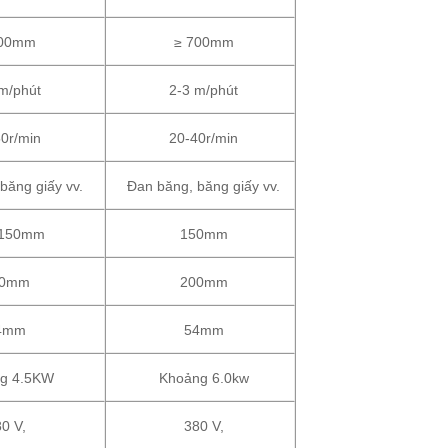
400mm
≥ 700mm
m/phút
2-3 m/phút
0r/min
20-40r/min
băng giấy vv.
Đan băng, băng giấy vv.
-150mm
150mm
50mm
200mm
4mm
54mm
g 4.5KW
Khoảng 6.0kw
0 V,
380 V,