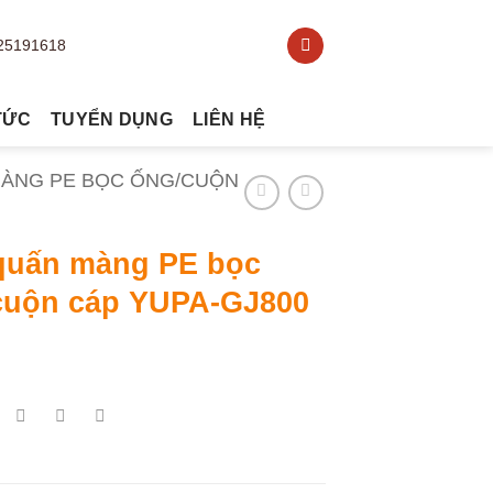
TỨC
TUYỂN DỤNG
LIÊN HỆ
ÀNG PE BỌC ỐNG/CUỘN
quấn màng PE bọc
cuộn cáp YUPA-GJ800