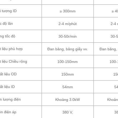
i tượng ID
≥ 300mm
≥ 
c độ lăn
2-4 m/phút
2-4 
ng tốc độ
30-50r/min
30-5
t liệu phù hợp
Đan băng, băng giấy vv.
Đan băng, 
t liệu Chiều rộng
100-150mm
100
ất liệu OD
150mm
1
ất liệu ID
54mm
5
n lượng điện
Khoảng 3.0kW
Khoản
ện điện áp
380 V,
38