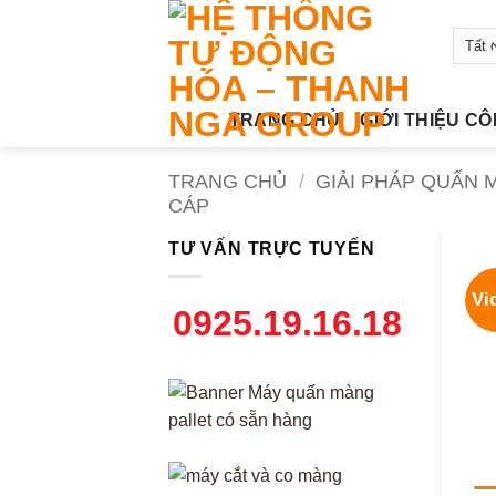
Bỏ
qua
nội
dung
TRANG CHỦ
GIỚI THIỆU C
TRANG CHỦ
/
GIẢI PHÁP QUẤN
CÁP
TƯ VẤN TRỰC TUYẾN
Vi
0925.19.16.18