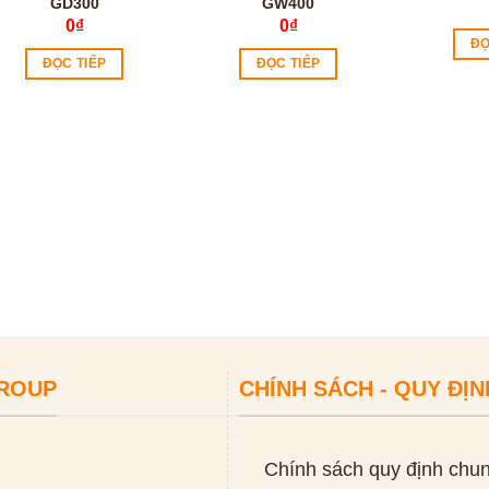
GD300
GW400
0
₫
0
₫
ĐỌ
ĐỌC TIẾP
ĐỌC TIẾP
GROUP
CHÍNH SÁCH - QUY ĐỊN
Chính sách quy định chu