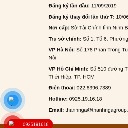
Đăng ký lần đầu:
11/09/2019
Đăng ký thay đổi lần thứ 7:
10/0
Nơi cấp:
Sở Tài Chính tỉnh Ninh B
Trụ sở chính:
Số 1, Tổ 6, Phường
VP Hà Nội:
Số 178 Phan Trọng Tuệ
Nội
VP Hồ Chí Minh:
Số 510 đường Tâ
Thới Hiệp, TP. HCM
Điện thoại:
022.6396.7389
Hotline:
0925.19.16.18
Email:
thanhnga@thanhngagroup
0925191618