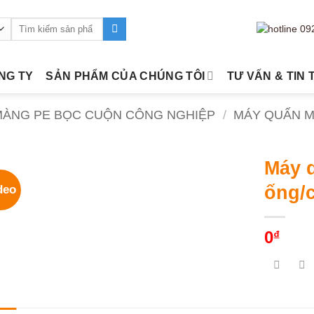
Tìm
kiếm:
ÔNG TY
SẢN PHẨM CỦA CHÚNG TÔI
TƯ VẤN & TIN 
 MÀNG PE BỌC CUỘN CÔNG NGHIỆP
/
MÁY QUẤN M
Máy 
ống/
deo
0
₫