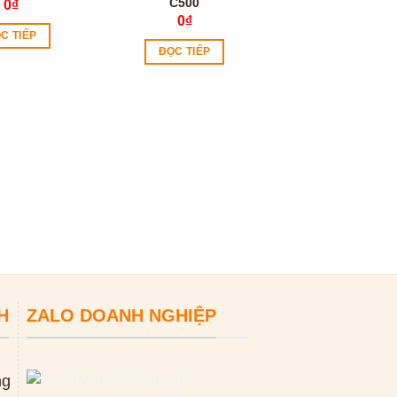
C500
0
₫
0
₫
C TIẾP
ĐỌC TIẾP
Máy quấn màng
bọc ống cuộn Y
GW400
0
₫
ĐỌC TIẾP
H
ZALO DOANH NGHIỆP
ng