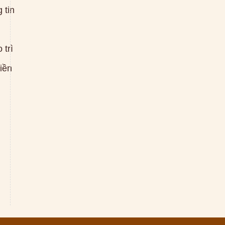
 tin
 trì
tiền