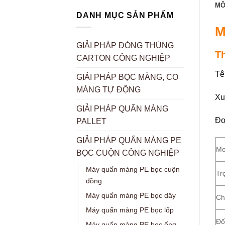
MÔ
DANH MỤC SẢN PHẨM
M
GIẢI PHÁP ĐÓNG THÙNG
T
CARTON CÔNG NGHIỆP
Tê
GIẢI PHÁP BỌC MÀNG, CO
MÀNG TỰ ĐỘNG
Xu
GIẢI PHÁP QUẤN MÀNG
Đơ
PALLET
GIẢI PHÁP QUẤN MÀNG PE
Mo
BỌC CUỘN CÔNG NGHIỆP
Máy quấn màng PE bọc cuộn
Tr
đồng
Máy quấn màng PE bọc dây
Ch
Máy quấn màng PE bọc lốp
Đố
Máy quấn màng PE bọc ống