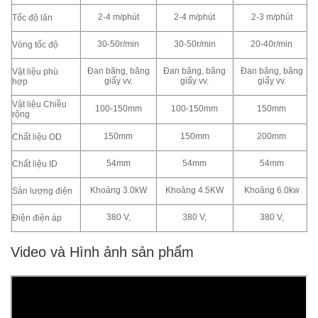
2-4 m/phút
2-4 m/phút
2-3 m/phút
Tốc độ lăn
30-50r/min
30-50r/min
20-40r/min
Vòng tốc độ
Đan băng, băng
Đan băng, băng
Đan băng, băng
Vật liệu phù
giấy vv.
giấy vv.
giấy vv.
hợp
Vật liệu Chiều
100-150mm
100-150mm
150mm
rộng
150mm
150mm
200mm
Chất liệu OD
54mm
54mm
54mm
Chất liệu ID
Khoảng 3.0kW
Khoảng 4.5KW
Khoảng 6.0kw
Sản lượng điện
380 V,
380 V,
380 V,
Điện điện áp
Video và Hình ảnh sản phẩm