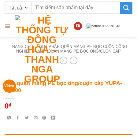
Bỏ
Tìm
qua
kiếm:
nội
dung
TRANG CHỦ
/
GIẢI PHÁP QUẤN MÀNG PE BỌC CUỘN CÔNG
NGHIỆP
/
MÁY QUẤN MÀNG PE BỌC ỐNG/CUỘN CÁP
Máy quấn màng PE bọc ống/cuộn cáp YUPA-
Video
GJ500
0
₫