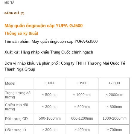
MÔ TẢ
ĐÁNH GIÁ (0)
Máy quấn ống/cuộn cáp YUPA-GJ500
Thông số kỹ thuật
Tên sản phẩm: Máy quấn ống/cuộn cáp YUPA-GJ500
Xuất xứ: Hàng nhập khẩu Trung Quốc chính ngạch
Đơn vị nhập khẩu và phân phối: Công ty TNHH Thương Mại Quốc Tế
Thanh Nga Group
GJ300
GJ500
GJ800
Model
Trọng lượng đối
≤ 500mm
≤ 1000mm
≤ 2000mm
tượng
Chiều cao đối
≤ 300mm
≤ 500mm
≤ 800mm
tượng
500-1000mm
600-1200mm
1000-2000mm
Đối tượng OD
≥ 300mm
≥ 400mm
≥ 700mm
Đối tượng ID