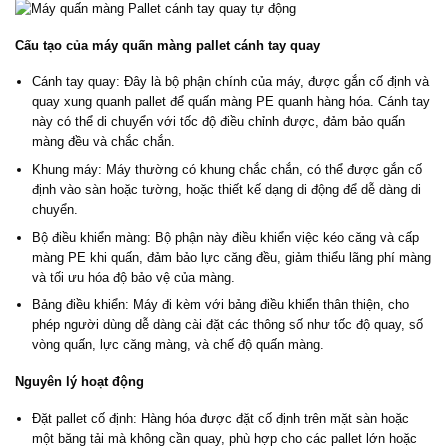
Cấu tạo của máy quấn màng pallet cánh tay quay
Cánh tay quay: Đây là bộ phận chính của máy, được gắn cố định và
quay xung quanh pallet để quấn màng PE quanh hàng hóa. Cánh tay
này có thể di chuyển với tốc độ điều chỉnh được, đảm bảo quấn
màng đều và chắc chắn.
Khung máy: Máy thường có khung chắc chắn, có thể được gắn cố
định vào sàn hoặc tường, hoặc thiết kế dạng di động để dễ dàng di
chuyển.
Bộ điều khiển màng: Bộ phận này điều khiển việc kéo căng và cấp
màng PE khi quấn, đảm bảo lực căng đều, giảm thiểu lãng phí màng
và tối ưu hóa độ bảo vệ của màng.
Bảng điều khiển: Máy đi kèm với bảng điều khiển thân thiện, cho
phép người dùng dễ dàng cài đặt các thông số như tốc độ quay, số
vòng quấn, lực căng màng, và chế độ quấn màng.
Nguyên lý hoạt động
Đặt pallet cố định: Hàng hóa được đặt cố định trên mặt sàn hoặc
một băng tải mà không cần quay, phù hợp cho các pallet lớn hoặc