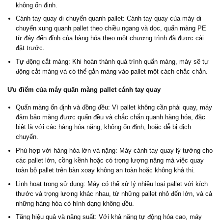
không ổn định.
Cánh tay quay di chuyển quanh pallet: Cánh tay quay của máy di
chuyển xung quanh pallet theo chiều ngang và dọc, quấn màng PE
từ đáy đến đỉnh của hàng hóa theo một chương trình đã được cài
đặt trước.
Tự động cắt màng: Khi hoàn thành quá trình quấn màng, máy sẽ tự
động cắt màng và có thể gắn màng vào pallet một cách chắc chắn.
Ưu điểm của máy quấn màng pallet cánh tay quay
Quấn màng ổn định và đồng đều: Vì pallet không cần phải quay, máy
đảm bảo màng được quấn đều và chắc chắn quanh hàng hóa, đặc
biệt là với các hàng hóa nặng, không ổn định, hoặc dễ bị dịch
chuyển.
Phù hợp với hàng hóa lớn và nặng: Máy cánh tay quay lý tưởng cho
các pallet lớn, cồng kềnh hoặc có trọng lượng nặng mà việc quay
toàn bộ pallet trên bàn xoay không an toàn hoặc không khả thi.
Linh hoạt trong sử dụng: Máy có thể xử lý nhiều loại pallet với kích
thước và trọng lượng khác nhau, từ những pallet nhỏ đến lớn, và cả
những hàng hóa có hình dạng không đều.
Tăng hiệu quả và năng suất: Với khả năng tự động hóa cao, máy