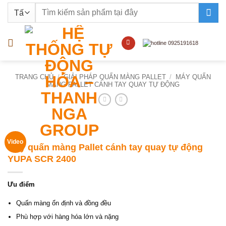
Bỏ
Tìm
qua
kiếm:
nội
dung
TRANG CHỦ
/
GIẢI PHÁP QUẤN MÀNG PALLET
/
MÁY QUẤN
MÀNG PALLET CÁNH TAY QUAY TỰ ĐỘNG
Video
Máy quấn màng Pallet cánh tay quay tự động
YUPA SCR 2400
Ưu điểm
Quấn màng ổn định và đồng đều
Phù hợp với hàng hóa lớn và nặng