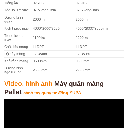
Tiếng ồn
≤75DB
≤75DB
Tốc độ làm việc
0-15 vòng/ min
0-15 vòng/ min
Đường kính
2000 mm
2000 mm
quay
Kích thước máy
4000*2000*3250
4000*2000*3650 mm
Trọng lượng
1100 kg
1200 kg
máy
Chất liệu màng
LLDPE
LLDPE
Độ dày màng
17-35um
17-35um
Khổ rộng màng
≤500mm
≤500mm
Đường kính
≤ 280mm
≤280 mm
ngoài cuộn
Video, hình ảnh
Máy quấn màng
Pallet
cánh tay quay tự động YUPA