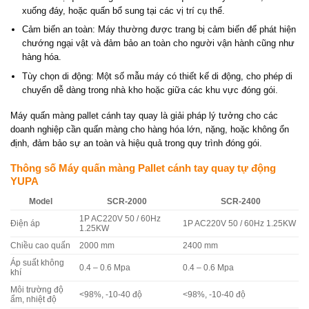
xuống đáy, hoặc quấn bổ sung tại các vị trí cụ thể.
Cảm biến an toàn: Máy thường được trang bị cảm biến để phát hiện
chướng ngại vật và đảm bảo an toàn cho người vận hành cũng như
hàng hóa.
Tùy chọn di động: Một số mẫu máy có thiết kế di động, cho phép di
chuyển dễ dàng trong nhà kho hoặc giữa các khu vực đóng gói.
Máy quấn màng pallet cánh tay quay là giải pháp lý tưởng cho các
doanh nghiệp cần quấn màng cho hàng hóa lớn, nặng, hoặc không ổn
định, đảm bảo sự an toàn và hiệu quả trong quy trình đóng gói.
Thông số Máy quấn màng Pallet cánh tay quay tự động
YUPA
Model
SCR-2000
SCR-2400
1P AC220V 50 / 60Hz
Điện áp
1P AC220V 50 / 60Hz 1.25KW
1.25KW
Chiều cao quấn
2000 mm
2400 mm
Áp suất không
0.4 – 0.6 Mpa
0.4 – 0.6 Mpa
khí
Môi trường độ
<98%, -10-40 độ
<98%, -10-40 độ
ẩm, nhiệt độ