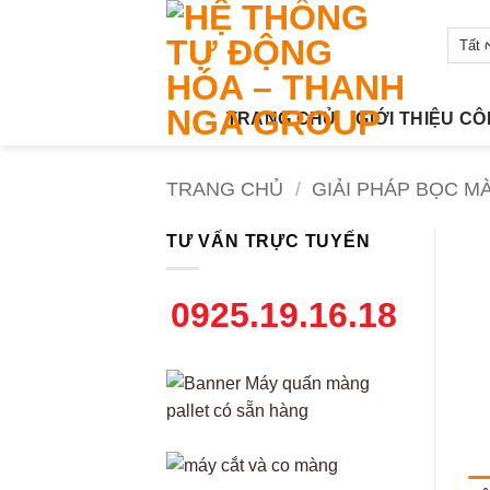
Bỏ
qua
nội
dung
TRANG CHỦ
GIỚI THIỆU C
TRANG CHỦ
/
GIẢI PHÁP BỌC M
TƯ VẤN TRỰC TUYẾN
0925.19.16.18