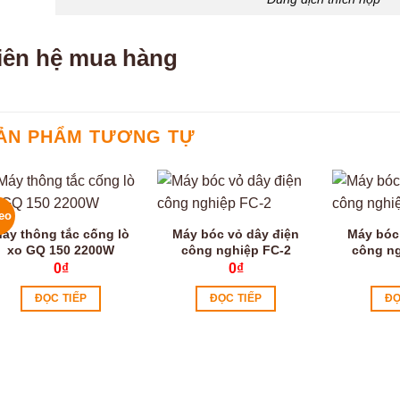
iên hệ mua hàng
ẢN PHẨM TƯƠNG TỰ
eo
áy thông tắc cống lò
Máy bóc vỏ dây điện
Máy bóc
xo GQ 150 2200W
công nghiệp FC-2
công ng
0
₫
0
₫
ĐỌC TIẾP
ĐỌC TIẾP
ĐỌ