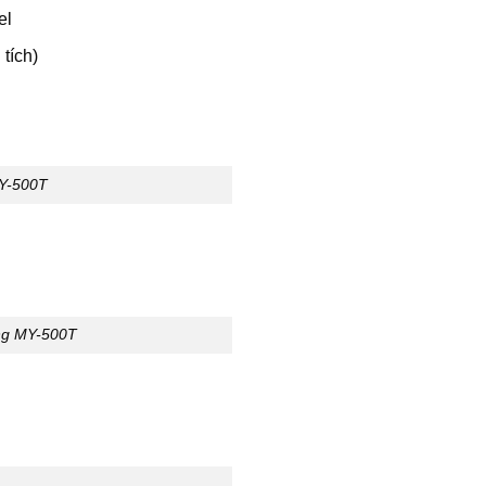
el
tích)
MY-500T
ng MY-500T