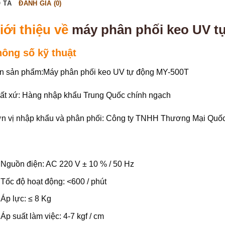
 TẢ
ĐÁNH GIÁ (0)
iới thiệu về
máy phân phối keo UV t
hông số kỹ thuật
n sản phẩm:Máy phân phối keo UV tự động MY-500T
ất xứ: Hàng nhập khẩu Trung Quốc chính ngạch
n vị nhập khẩu và phân phối: Công ty TNHH Thương Mại Quố
Nguồn điện: AC 220 V ± 10 % / 50 Hz
Tốc độ hoạt động: <600 / phút
Áp lực: ≤ 8 Kg
Áp suất làm việc: 4-7 kgf / cm