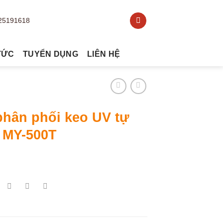
TỨC
TUYỂN DỤNG
LIÊN HỆ
phân phối keo UV tự
 MY-500T