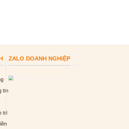
ĐỌC TIẾP
H
ZALO DOANH NGHIỆP
ng
 tin
 trì
tiền