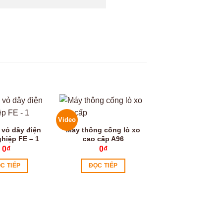
Video
 vỏ dây điện
Máy thông cống lò xo
hiệp FE – 1
cao cấp A96
0
₫
0
₫
C TIẾP
ĐỌC TIẾP
Phụ kiện dây lò
máy thông cống
22mm
0
₫