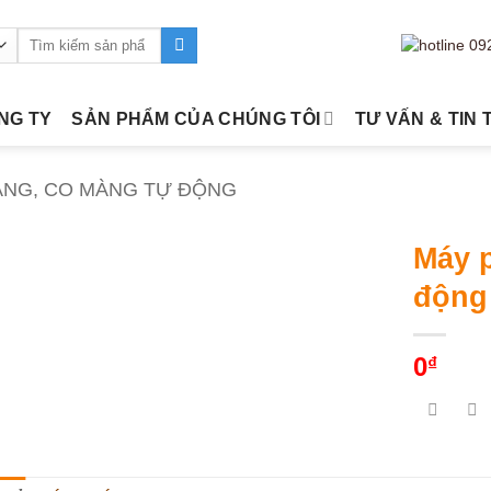
Tìm
kiếm:
ÔNG TY
SẢN PHẨM CỦA CHÚNG TÔI
TƯ VẤN & TIN 
ÀNG, CO MÀNG TỰ ĐỘNG
Máy 
động
0
₫