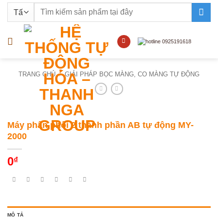
Bỏ
Tìm
qua
kiếm:
nội
dung
TRANG CHỦ
/
GIẢI PHÁP BỌC MÀNG, CO MÀNG TỰ ĐỘNG
Máy phân phối 2 thành phần AB tự động MY-
2000
0
₫
MÔ TẢ