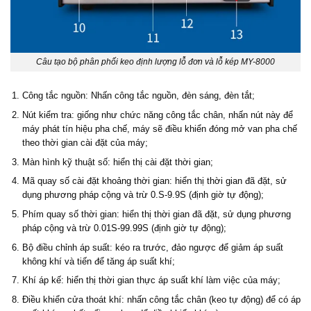
Câu tạo bộ phân phối keo định lượng lỗ đơn và lỗ kép MY-8000
Công tắc nguồn: Nhấn công tắc nguồn, đèn sáng, đèn tắt;
Nút kiểm tra: giống như chức năng công tắc chân, nhấn nút này để
máy phát tín hiệu pha chế, máy sẽ điều khiển đóng mở van pha chế
theo thời gian cài đặt của máy;
Màn hình kỹ thuật số: hiển thị cài đặt thời gian;
Mã quay số cài đặt khoảng thời gian: hiển thị thời gian đã đặt, sử
dụng phương pháp cộng và trừ 0.S-9.9S (định giờ tự động);
Phím quay số thời gian: hiển thị thời gian đã đặt, sử dụng phương
pháp cộng và trừ 0.01S-99.99S ​​(định giờ tự động);
Bộ điều chỉnh áp suất: kéo ra trước, đảo ngược để giảm áp suất
không khí và tiến để tăng áp suất khí;
Khí áp kế: hiển thị thời gian thực áp suất khí làm việc của máy;
Điều khiển cửa thoát khí: nhấn công tắc chân (keo tự động) để có áp