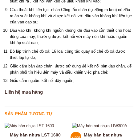
suất khí ra , kết nối van keo để điều khiển khí vào;
Cửa thoát khí liên tục: nhấn Công tắc chân (tự động ra keo) có đầu
ra áp suất không khí và được kết nối với đầu vào không khí liên tục
của van cao su;
Đầu vào khí: không khí nguồn không khí đầu vào cần thiết cho hoạt
động của máy, thường được kết nối với máy nén khí hoặc nguồn
khí áp suất cao;
Bộ lập trình chế độ xả: 16 loại công tắc quay số chế độ xả được
thiết lập tự do;
Giắc cắm bàn đạp chân: được sử dụng để kết nối bàn đạp chân, để
phân phối tín hiệu đến máy và điều khiển việc pha chế;
Giắc cắm nguồn: kết nối dây nguồn;
Liên hệ mua hàng
SẢN PHẨM TƯƠNG TỰ
Máy hàn nhựa LST 1600
Máy hàn bạt nhựa
Video