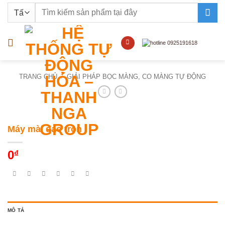
Bỏ
Tìm
qua
kiếm:
nội
dung
TRANG CHỦ
/
GIẢI PHÁP BỌC MÀNG, CO MÀNG TỰ ĐỘNG
Máy mài dao tròn
0
₫
MÔ TẢ