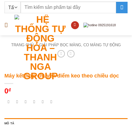
Bỏ
Tìm
qua
kiếm:
nội
dung
TRANG CHỦ
/
GIẢI PHÁP BỌC MÀNG, CO MÀNG TỰ ĐỘNG
Máy kết hợp chuyển điểm keo theo chiều dọc
0
₫
MÔ TẢ