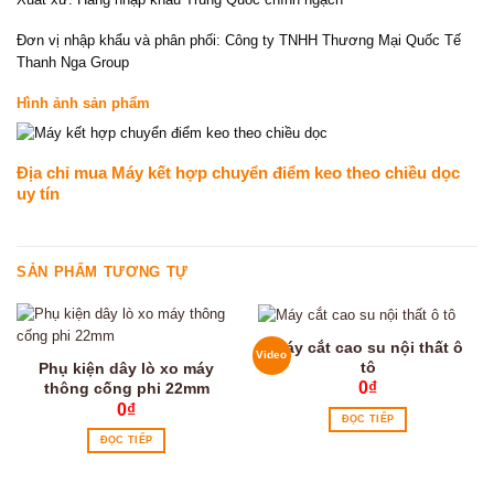
Đơn vị nhập khẩu và phân phối: Công ty TNHH Thương Mại Quốc Tế
Thanh Nga Group
Hình ảnh sản phẩm
Địa chỉ mua Máy kết hợp chuyển điểm keo theo chiều dọc
uy tín
SẢN PHẨM TƯƠNG TỰ
Máy cắt cao su nội thất ô
Video
tô
Phụ kiện dây lò xo máy
0
₫
thông cống phi 22mm
0
₫
ĐỌC TIẾP
ĐỌC TIẾP