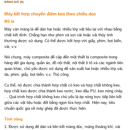
ĐÁNH GIÁ (0)
Máy kết hợp chuyển điểm keo theo chiều dọc
Mô tả
Máy cán màng là để dán hai hoặc nhiều lớp vật liệu lại với nhau bằng
chất kết dính. Chẳng hạn như phim và sợi vải hoặc vải thủy tinh
thường được sử dụng. Có thể được kết hợp với giấy, phim, bọt biển,
vải, v.v.
Nói chung, máy composite đề cập đến một thiết bị composite trong
hàng dệt gia dụng, quần áo, đồ nội thất, nội thất ô tô và các ngành liên
quan khác, chủ yếu được sử dụng để sản xuất hai hoặc nhiều lớp vải,
da, phim, giấy, bọt biển, v.v. Thủ công.
Cụ thể, nó được chia thành hợp chất có keo và hợp chất không keo,
hợp chất keo được chia thành keo nước, keo dầu PU, keo nóng chảy,
… Quá trình hợp chất không keo chủ yếu là ép nóng trực tiếp liên kết
giữa các vật liệu hoặc đốt bằng ngọn lửa hợp chất. Hiện nay, tiêu
chuẩn quốc gia về máy ghép đã được thực hiện.
Tính năng
1. Được sử dụng để dán và liên kết màng đúc, màng thoáng khí, vải