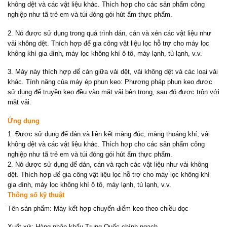
không dệt và các vật liệu khác. Thích hợp cho các sản phẩm công
nghiệp như tã trẻ em và túi đóng gói hút ẩm thực phẩm.
2. Nó được sử dụng trong quá trình dán, cán và xén các vật liệu như
vải không dệt. Thích hợp để gia công vật liệu lọc hỗ trợ cho máy lọc
không khí gia đình, máy lọc không khí ô tô, máy lạnh, tủ lạnh, v.v.
3. Máy này thích hợp để cán giữa vải dệt, vải không dệt và các loại vải
khác. Tính năng của máy ép phun keo: Phương pháp phun keo được
sử dụng để truyền keo đều vào mặt vải bên trong, sau đó được trộn với
mặt vải.
Ứng dụng
1. Được sử dụng để dán và liên kết màng đúc, màng thoáng khí, vải
không dệt và các vật liệu khác. Thích hợp cho các sản phẩm công
nghiệp như tã trẻ em và túi đóng gói hút ẩm thực phẩm.
2. Nó được sử dụng để dán, cán và rạch các vật liệu như vải không
dệt. Thích hợp để gia công vật liệu lọc hỗ trợ cho máy lọc không khí
gia đình, máy lọc không khí ô tô, máy lạnh, tủ lạnh, v.v.
Thông số kỹ thuật
Tên sản phẩm: Máy kết hợp chuyển điểm keo theo chiều dọc
Xuất xứ: Hàng nhập khẩu Trung Quốc chính ngạch