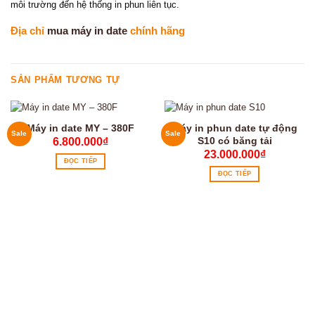
môi trường đến hệ thống in phun liên tục.
Địa chỉ
mua máy in date
chính hãng
SẢN PHẨM TƯƠNG TỰ
Máy in date MY – 380F
Máy in phun date tự động
Sale
Sale
S10 có băng tải
6.800.000
₫
23.000.000
₫
ĐỌC TIẾP
ĐỌC TIẾP