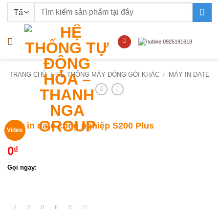
Bỏ
Tìm
qua
kiếm:
nội
dung
TRANG CHỦ
/
HỆ THỐNG MÁY ĐÓNG GÓI KHÁC
/
MÁY IN DATE
Máy in date công nghiệp S200 Plus
Video
0
₫
Gọi ngay: