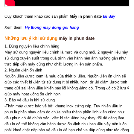
Quý khách tham khảo các sản phẩm
Máy
in phun date
tại đây
Xem thêm:
Hệ thống m
áy
đóng gói hàng
Những lưu ý khi sử dụng
máy in phun date
1. Dùng nguyên liệu chính hãng
Máy sử dụng nguyên liệu chính là mực và dung môi. 2 nguyên liệu này
sử dụng xuyên suốt trong quá trình vận hành nên ảnh hưởng gần như
trực tiếp đến máy cũng như chất lượng in lên sản phẩm.
2. Nguồn điện ổn định
Nguồn điện được xem là máu của thiết bị điện. Nguồn điện ổn định sẽ
giúp các thiết bị điện tử sử dụng ít bị nhiễu hơn, từ đó giảm được tình
trạng gửi sai lệnh điều khiển báo lỗi không đáng có. Trong đó có 2 lưu ý
giúp máy hoạt động ổn định hơn
3. Bảo vệ đầu in khi sử dụng
-Thân máy được bảo vệ bởi khung inox cứng cáp. Tuy nhiên đầu in
phun là phần nhạy cảm do chứa nhiều thành phần linh kiện cũng như
đầu phun có độ chính xác, việc bị tác động hay thay đổi dễ dàng làm
đầu in có thể không vận hành được ổn định như ban đầu vậy nên luôn
phải khoá chặt nắp bảo vệ đầu in để hạn chế va đập cũng như tác động