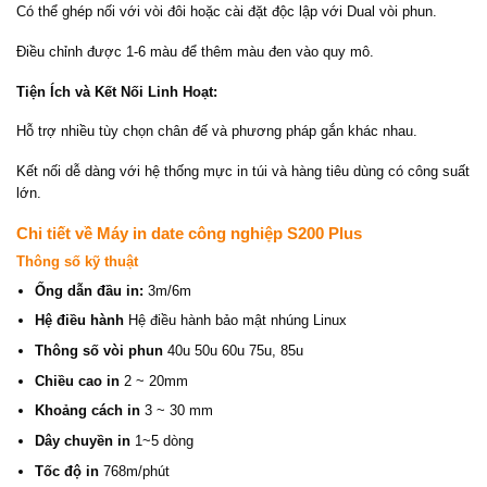
Có thể ghép nối với vòi đôi hoặc cài đặt độc lập với Dual vòi phun.
Điều chỉnh được 1-6 màu để thêm màu đen vào quy mô.
Tiện Ích và Kết Nối Linh Hoạt:
Hỗ trợ nhiều tùy chọn chân đế và phương pháp gắn khác nhau.
Kết nối dễ dàng với hệ thống mực in túi và hàng tiêu dùng có công suất
lớn.
Chi tiết về Máy in date công nghiệp S200 Plus
Thông số kỹ thuật
Ống dẫn đầu in:
3m/6m
Hệ điều hành
Hệ điều hành bảo mật nhúng Linux
Thông số vòi phun
40u 50u 60u 75u, 85u
Chiều cao in
2 ~ 20mm
Khoảng cách in
3 ~ 30 mm
Dây chuyền in
1~5 dòng
Tốc độ in
768m/phút