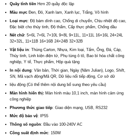
Quầy tính tiền
Hơn 20 quầy độc lập
Màu mực
Đen, Đỏ, Xanh lam, Xanh lục, Trắng, Vô hình
Loại mực
: Độ bám dính cao, Chống di chuyển, Chịu nhiệt độ cao,
Đặc biệt cho thủy tinh, Độ thấm, Cấp thực phẩm, Chống dầu
Nét chữ
: 5×6L 7×6L 7×10L 9×8L 9×11L, 11×11L 16×16L 24×24L
32×32L, 11×11B 16×16B 24×24B 32×32B
Vật liệu in
: Thùng Carton, Nhựa, Kim loại, Tấm, Ống, Đá, Cáp,
Thủy tinh, Linh kiện điện tử, Phụ tùng ô tô, Bao bì hóa chất công
nghiệp, Y tế, Thực phẩm, Hộp quà tặng
In nội dung
: Văn bản, Thời gian, Ngày (Năm Julian), Logo, Shift,
SN, Mã vạch động/Mã QR, Dữ liệu nối tiếp động, Cơ sở dữ
liệu động (Có thể thêm nội dung bổ sung theo yêu cầu)
Màn hình hiển thị:
Màn hình màu 10,1 inch, màn hình cảm ứng
công nghiệp
Phương thức giao tiếp
: Giao diện mạng, USB, RS232
Mức độ bảo vệ
: IP55
Thông số nguồn
: Đầu vào 100-240V AC
Công suất định mức
: 150W