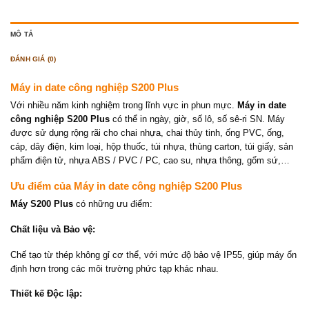
MÔ TẢ
ĐÁNH GIÁ (0)
Máy in date công nghiệp S200 Plus
Với nhiều năm kinh nghiệm trong lĩnh vực in phun mực.
Máy in date
công nghiệp S200 Plus
có thể in ngày, giờ, số lô, số sê-ri SN. Máy
được sử dụng rộng rãi cho chai nhựa, chai thủy tinh, ống PVC, ống,
cáp, dây điện, kim loại, hộp thuốc, túi nhựa, thùng carton, túi giấy, sản
phẩm điện tử, nhựa ABS / PVC / PC, cao su, nhựa thông, gốm sứ,…
Ưu điểm của Máy in date công nghiệp S200 Plus
Máy S200 Plus
có những ưu điểm:
Chất liệu và Bảo vệ:
Chế tạo từ thép không gỉ cơ thể, với mức độ bảo vệ IP55, giúp máy ổn
định hơn trong các môi trường phức tạp khác nhau.
Thiết kế Độc lập: