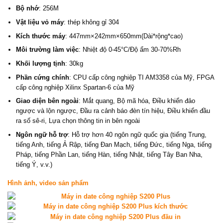
Bộ nhớ
: 256M
Vật liệu vỏ máy
: thép không gỉ 304
Kích thước máy
: 447mm×242mm×650mm(Dài*rộng*cao)
Môi trường làm việc
: Nhiệt độ 0-45°C/Độ ẩm 30-70%Rh
Khối lượng tịnh
: 30kg
Phần cứng chính
: CPU cấp công nghiệp TI AM3358 của Mỹ, FPGA
cấp công nghiệp Xilinx Spartan-6 của Mỹ
Giao diện bên ngoài
: Mắt quang, Bộ mã hóa, Điều khiển đảo
ngược và lộn ngược, Đầu ra cảnh báo đèn tín hiệu, Điều khiển đầu
ra số sê-ri, Lựa chọn thông tin in bên ngoài
Ngôn ngữ hỗ trợ
: Hỗ trợ hơn 40 ngôn ngữ quốc gia (tiếng Trung,
tiếng Anh, tiếng Ả Rập, tiếng Đan Mạch, tiếng Đức, tiếng Nga, tiếng
Pháp, tiếng Phần Lan, tiếng Hàn, tiếng Nhật, tiếng Tây Ban Nha,
tiếng Ý, v.v.)
Hình ảnh, video sản phẩm