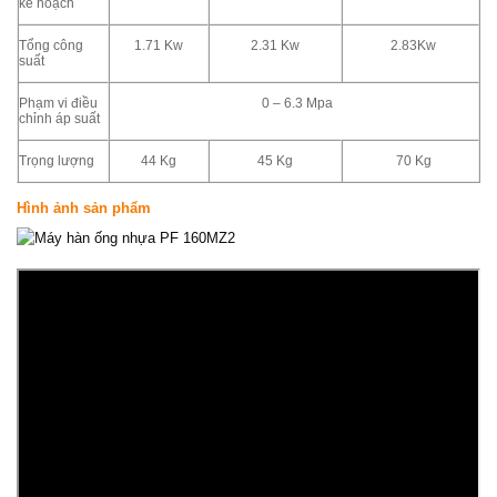
kế hoạch
Tổng công
1.71 Kw
2.31 Kw
2.83Kw
suất
Phạm vi điều
0 – 6.3 Mpa
chỉnh áp suất
Trọng lượng
44 Kg
45 Kg
70 Kg
Hình ảnh sản phẩm