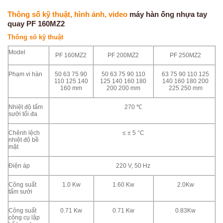
Thông số kỹ thuật, hình ảnh, video
máy hàn ống nhựa tay
quay PF 160MZ2
Thông số kỹ thuật
Model
PF 160MZ2
PF 200MZ2
PF 250MZ2
Phạm vi hàn
50 63 75 90
50 63 75 90 110
63 75 90 110 125
110 125 140
125 140 160 180
140 160 180 200
160 mm
200 200 mm
225 250 mm
Nhiệt độ tấm
270 ℃
sưởi tối đa
Chênh lệch
≤ ± 5 °C
nhiệt độ bề
mặt
Điện áp
220 V, 50 Hz
Công suất
1.0 Kw
1.60 Kw
2.0Kw
tấm sưởi
Công suất
0.71 Kw
0.71 Kw
0.83Kw
công cụ lập