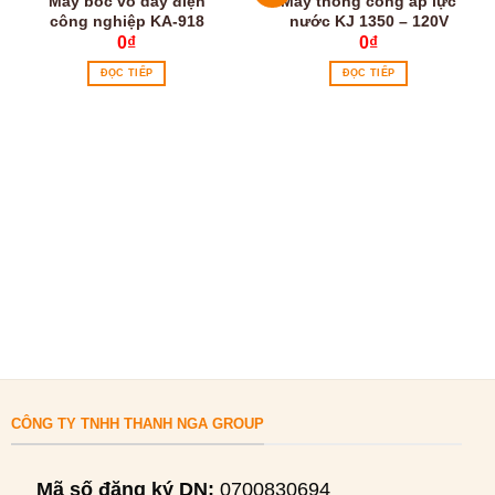
Máy bóc vỏ dây điện
Máy thông cống áp lực
công nghiệp KA-918
nước KJ 1350 – 120V
0
₫
0
₫
ĐỌC TIẾP
ĐỌC TIẾP
CÔNG TY TNHH THANH NGA GROUP
Mã số đăng ký DN:
0700830694