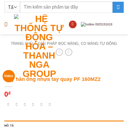
Bỏ
Tìm
qua
kiếm:
nội
dung
TRANG CHỦ
/
GIẢI PHÁP BỌC MÀNG, CO MÀNG TỰ ĐỘNG
Video
Máy hàn ống nhựa tay quay PF 160MZ2
0
₫
MÔ TẢ