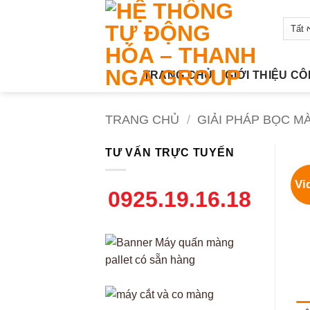
Bỏ
qua
nội
dung
TRANG CHỦ
GIỚI THIỆU C
TRANG CHỦ
/
GIẢI PHÁP BỌC M
TƯ VẤN TRỰC TUYẾN
Vi
0925.19.16.18