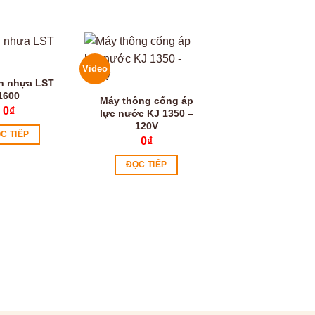
Video
Video
n nhựa LST
1600
Máy thông cống áp
0
₫
lực nước KJ 1350 –
120V
C TIẾP
0
₫
ĐỌC TIẾP
Máy bắt vít tự 
TB-01
0
₫
ĐỌC TIẾP