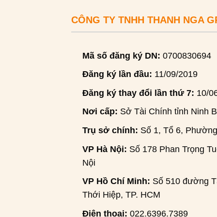
CÔNG TY TNHH THANH NGA 
Mã số đăng ký DN:
0700830694
Đăng ký lần đầu:
11/09/2019
Đăng ký thay đổi lần thứ 7:
10/0
Nơi cấp:
Sở Tài Chính tỉnh Ninh B
Trụ sở chính:
Số 1, Tổ 6, Phường
VP Hà Nội:
Số 178 Phan Trọng Tuệ
Nội
VP Hồ Chí Minh:
Số 510 đường Tâ
Thới Hiệp, TP. HCM
Điện thoại:
022.6396.7389