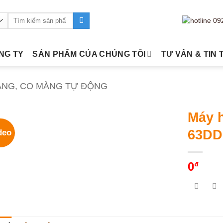
Tìm
kiếm:
ÔNG TY
SẢN PHẨM CỦA CHÚNG TÔI
TƯ VẤN & TIN 
ÀNG, CO MÀNG TỰ ĐỘNG
Máy 
63DD
deo
0
₫