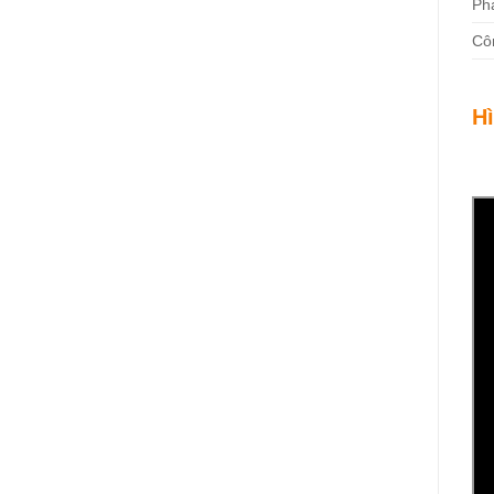
Ph
Cô
Hì