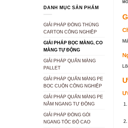
MÔ
DANH MỤC SẢN PHẨM
G
GIẢI PHÁP ĐÓNG THÙNG
C
CARTON CÔNG NGHIỆP
Má
GIẢI PHÁP BỌC MÀNG, CO
MÀNG TỰ ĐỘNG
N
GIẢI PHÁP QUẤN MÀNG
Lõ
PALLET
Ư
GIẢI PHÁP QUẤN MÀNG PE
BỌC CUỘN CÔNG NGHIỆP
Ư
GIẢI PHÁP QUẤN MÀNG PE
NẰM NGANG TỰ ĐỘNG
GIẢI PHÁP ĐÓNG GÓI
NGANG TỐC ĐỘ CAO