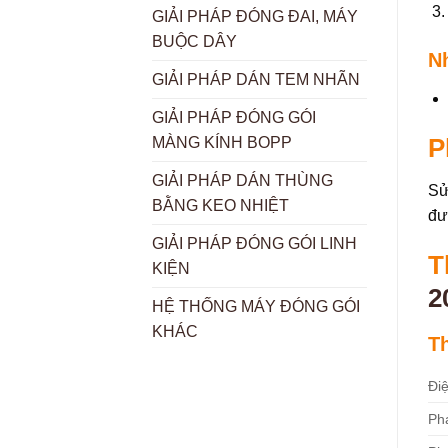
GIẢI PHÁP ĐÓNG ĐAI, MÁY
BUỘC DÂY
N
GIẢI PHÁP DÁN TEM NHÃN
GIẢI PHÁP ĐÓNG GÓI
P
MÀNG KÍNH BOPP
GIẢI PHÁP DÁN THÙNG
Sử
BẰNG KEO NHIỆT
đư
GIẢI PHÁP ĐÓNG GÓI LINH
T
KIỆN
2
HỆ THỐNG MÁY ĐÓNG GÓI
KHÁC
T
Đi
Phạ