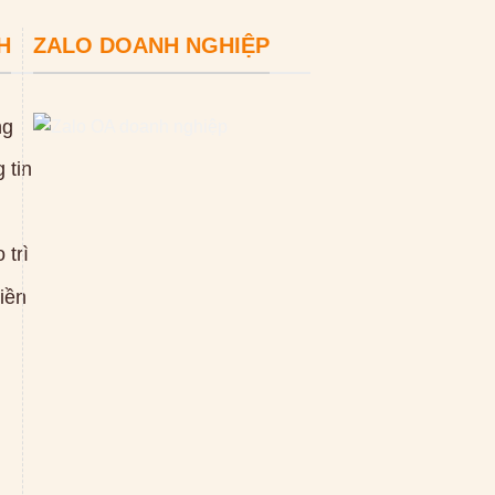
H
ZALO DOANH NGHIỆP
ng
 tin
 trì
tiền