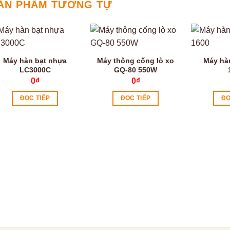
ẢN PHẨM TƯƠNG TỰ
Máy hàn bạt nhựa
Máy thông cống lò xo
Máy hà
LC3000C
GQ-80 550W
0
₫
0
₫
ĐỌC TIẾP
ĐỌC TIẾP
ĐỌ