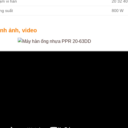
ạm vi hàn
20 32 40
ng suất
800 W
nh ảnh, video