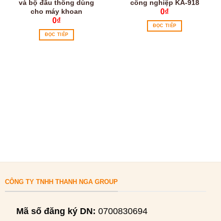
và bộ đầu thông dùng
công nghiệp KA-918
cho máy khoan
0
₫
0
₫
ĐỌC TIẾP
ĐỌC TIẾP
CÔNG TY TNHH THANH NGA GROUP
Mã số đăng ký DN:
0700830694