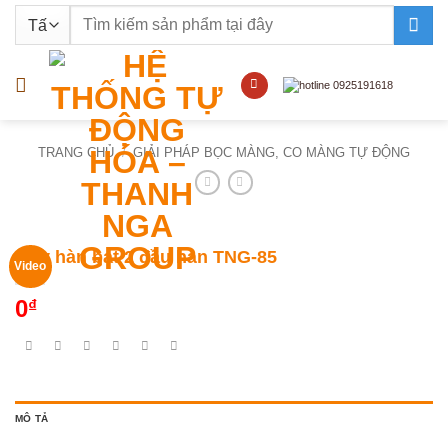
Bỏ
Tìm
qua
kiếm:
nội
dung
TRANG CHỦ
/
GIẢI PHÁP BỌC MÀNG, CO MÀNG TỰ ĐỘNG
Máy hàn bạt 2 đầu hàn TNG-85
Video
0
₫
MÔ TẢ