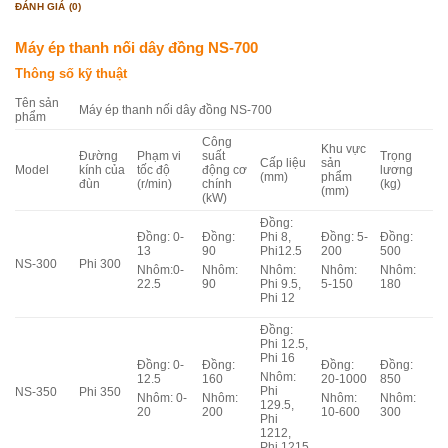
ĐÁNH GIÁ (0)
Máy ép thanh nối dây đồng NS-700
Thông số kỹ thuật
Tên sản
Máy ép thanh nối dây đồng NS-700
phẩm
Công
Khu vực
Đường
Phạm vi
suất
Trọng
Cấp liệu
sản
Model
kính của
tốc độ
động cơ
lương
(mm)
phẩm
đùn
(r/min)
chính
(kg)
(mm)
(kW)
Đồng:
Đồng: 0-
Đồng:
Phi 8,
Đồng: 5-
Đồng:
13
90
Phi12.5
200
500
NS-300
Phi 300
Nhôm:0-
Nhôm:
Nhôm:
Nhôm:
Nhôm:
22.5
90
Phi 9.5,
5-150
180
Phi 12
Đồng:
Phi 12.5,
Phi 16
Đồng: 0-
Đồng:
Đồng:
Đồng:
Nhôm:
12.5
160
20-1000
850
Phi
NS-350
Phi 350
Nhôm: 0-
Nhôm:
Nhôm:
Nhôm:
129.5,
20
200
10-600
300
Phi
1212,
Phi 1215