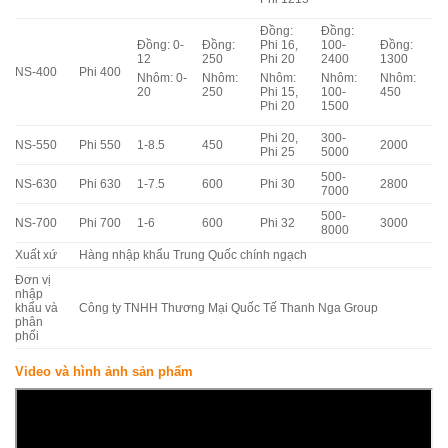
Đồng:
Đồng:
Đồng: 0-
Đồng:
Phi 16,
100-
Đồng:
12
250
Phi 20
2400
1300
NS-400
Phi 400
Nhôm: 0-
Nhôm:
Nhôm:
Nhôm:
Nhôm:
20
250
Phi 15,
100-
450
Phi 20
1500
Phi 20,
300-
NS-550
Phi 550
1-8.5
450
2000
Phi 25
5000
500-
NS-630
Phi 630
1-7.5
600
Phi 30
2800
7000
500-
NS-700
Phi 700
1-6
600
Phi 32
3000
8000
Xuất xứ
Hàng nhập khẩu Trung Quốc chính ngạch
Đơn vị
nhập
khẩu và
Công ty TNHH Thương Mại Quốc Tế Thanh Nga Group
phân
phối
Video và hình ảnh sản phẩm