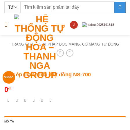
Bỏ
Tìm
qua
kiếm:
nội
dung
TRANG CHỦ
/
GIẢI PHÁP BỌC MÀNG, CO MÀNG TỰ ĐỘNG
Máy ép thanh nối dây đồng NS-700
Video
0
₫
MÔ TẢ