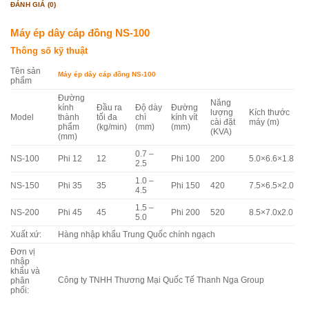
ĐÁNH GIÁ (0)
Máy ép dây cáp đồng NS-100
Thông số kỹ thuật
Tên sản
Máy ép dây cáp đồng NS-100
phẩm
Đường
Năng
kính
Đầu ra
Độ dày
Đường
lượng
Kích thước
Model
thành
tối đa
chì
kính vít
cài đặt
máy (m)
phẩm
(kg/min)
(mm)
(mm)
(KVA)
(mm)
0.7 –
NS-100
Phi 12
12
Phi 100
200
5.0×6.6×1.8
2.5
1.0 –
NS-150
Phi 35
35
Phi 150
420
7.5×6.5×2.0
4.5
1.5 –
NS-200
Phi 45
45
Phi 200
520
8.5×7.0x2.0
5.0
Xuất xứ:
Hàng nhập khẩu Trung Quốc chính ngạch
Đơn vị
nhập
khẩu và
Công ty TNHH Thương Mại Quốc Tế Thanh Nga Group
phân
phối: