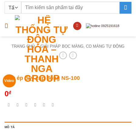
Bỏ
Tìm
qua
kiếm:
nội
dung
TRANG CHỦ
/
GIẢI PHÁP BỌC MÀNG, CO MÀNG TỰ ĐỘNG
Máy ép dây cáp đồng NS-100
Video
0
₫
MÔ TẢ