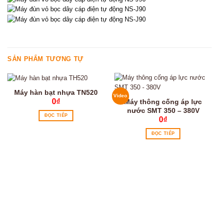
SẢN PHẨM TƯƠNG TỰ
Máy hàn bạt nhựa TN520
Video
0
₫
Máy thông cống áp lực
nước SMT 350 – 380V
ĐỌC TIẾP
0
₫
ĐỌC TIẾP