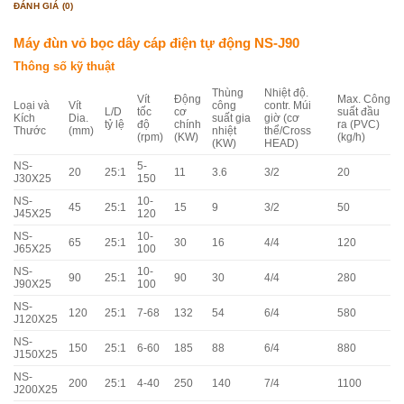
ĐÁNH GIÁ (0)
Máy đùn vỏ bọc dây cáp điện tự động NS-J90
Thông số kỹ thuật
Thùng
Nhiệt độ.
Vít
Động
Max. Công
Loại và
Vít
công
contr. Múi
L/D
tốc
cơ
suất đầu
Kích
Dia.
suất gia
giờ (cơ
tỷ lệ
độ
chính
ra (PVC)
Thước
(mm)
nhiệt
thể/Cross
(rpm)
(KW)
(kg/h)
(KW)
HEAD)
NS-
5-
20
25:1
11
3.6
3/2
20
J30X25
150
NS-
10-
45
25:1
15
9
3/2
50
J45X25
120
NS-
10-
65
25:1
30
16
4/4
120
J65X25
100
NS-
10-
90
25:1
90
30
4/4
280
J90X25
100
NS-
120
25:1
7-68
132
54
6/4
580
J120X25
NS-
150
25:1
6-60
185
88
6/4
880
J150X25
NS-
200
25:1
4-40
250
140
7/4
1100
J200X25