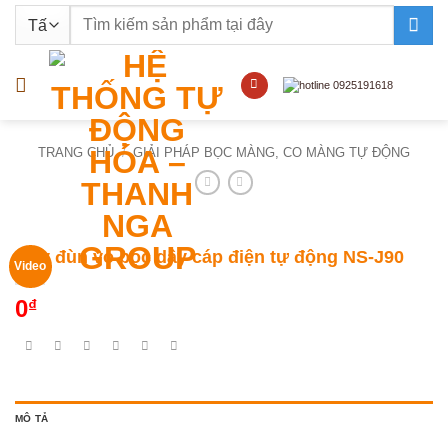
Bỏ
Tìm
qua
kiếm:
nội
dung
TRANG CHỦ
/
GIẢI PHÁP BỌC MÀNG, CO MÀNG TỰ ĐỘNG
Máy đùn vỏ bọc dây cáp điện tự động NS-J90
Video
0
₫
MÔ TẢ