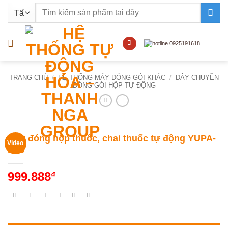
Bỏ
Tìm
qua
kiếm:
nội
dung
TRANG CHỦ
/
HỆ THỐNG MÁY ĐÓNG GÓI KHÁC
/
DÂY CHUYỀN
ĐÓNG GÓI HỘP TỰ ĐỘNG
Máy đóng hộp thuốc, chai thuốc tự động YUPA-
Video
B10
999.888
₫