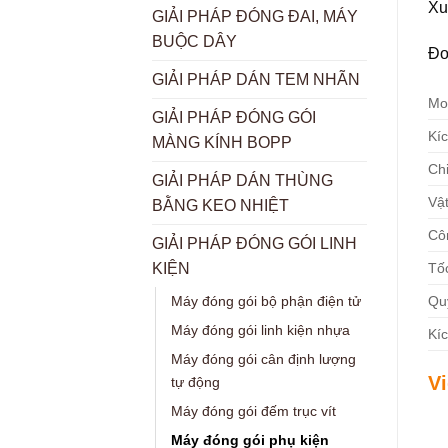
Xu
GIẢI PHÁP ĐÓNG ĐAI, MÁY
BUỘC DÂY
Đơ
GIẢI PHÁP DÁN TEM NHÃN
Mo
GIẢI PHÁP ĐÓNG GÓI
Kí
MÀNG KÍNH BOPP
Chi
GIẢI PHÁP DÁN THÙNG
Vật
BẰNG KEO NHIỆT
Cô
GIẢI PHÁP ĐÓNG GÓI LINH
Tố
KIỆN
Qu
Máy đóng gói bộ phận điện tử
Máy đóng gói linh kiện nhựa
Kí
Máy đóng gói cân định lượng
V
tự động
Máy đóng gói đếm trục vít
Máy đóng gói phụ kiện