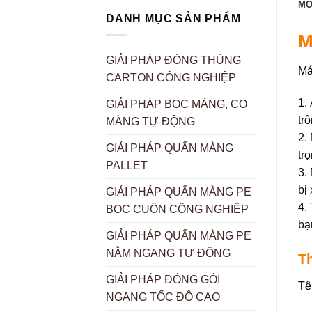
MÔ
DANH MỤC SẢN PHẨM
M
GIẢI PHÁP ĐÓNG THÙNG
Má
CARTON CÔNG NGHIỆP
1.
GIẢI PHÁP BỌC MÀNG, CO
tr
MÀNG TỰ ĐỘNG
2.
GIẢI PHÁP QUẤN MÀNG
tr
PALLET
3.
bị
GIẢI PHÁP QUẤN MÀNG PE
4.
BỌC CUỘN CÔNG NGHIỆP
bạ
GIẢI PHÁP QUẤN MÀNG PE
NẰM NGANG TỰ ĐỘNG
T
GIẢI PHÁP ĐÓNG GÓI
Tê
NGANG TỐC ĐỘ CAO