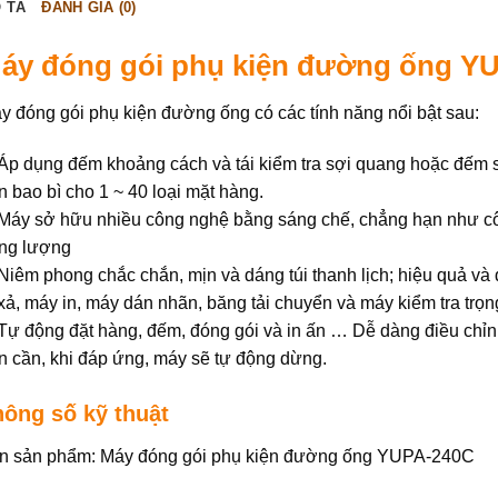
 TẢ
ĐÁNH GIÁ (0)
áy đóng gói phụ kiện đường ống Y
y đóng gói phụ kiện đường ống có các tính năng nổi bật sau:
 Áp dụng đếm khoảng cách và tái kiểm tra sợi quang hoặc đếm 
ộn bao bì cho 1 ~ 40 loại mặt hàng.
 Máy sở hữu nhiều công nghệ bằng sáng chế, chẳng hạn như c
ọng lượng
 Niêm phong chắc chắn, mịn và dáng túi thanh lịch; hiệu quả và đ
 xả, máy in, máy dán nhãn, băng tải chuyển và máy kiểm tra trọ
 Tự động đặt hàng, đếm, đóng gói và in ấn … Dễ dàng điều chỉnh 
n cần, khi đáp ứng, máy sẽ tự động dừng.
hông số kỹ thuật
n sản phẩm: Máy đóng gói phụ kiện đường ống YUPA-240C