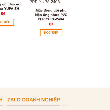
 gói đầu nối
ựa YUPA-ZH
Máy đóng gói phụ
0
₫
kiện ống nhựa PVC
PPR YUPA-240A
C TIẾP
0
₫
ĐỌC TIẾP
Máy đóng gói k
nhựa với khay 
rung YUPA-42
0
₫
ĐỌC TIẾP
H
ZALO DOANH NGHIỆP