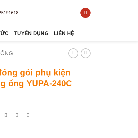
TỨC
TUYỂN DỤNG
LIÊN HỆ
 ỐNG
đóng gói phụ kiện
g ống YUPA-240C