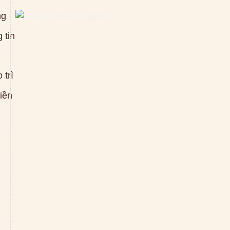
ng
 tin
 trì
tiền