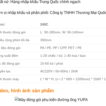
ất xứ: Hàng nhập khẩu Trung Quốc chính ngạch
n vị nhập khẩu và phân phối: Công ty TNHH Thương Mại Quố
del
240C
ch thước đóng gói
L: 30-180mm, W: 50-140mm
ều rộng phim tối đa
300mm
 liệu đóng gói
PA / PE, PP / CPP, PET / PE
ng suất đếm
1-20 chiếc / túi; 1-40 loại / bao
c độ đóng gói
10-60 túi / phút
yền lực
AC220V / 50-60Hz / 2kW
ch thước máy
L * W * H: (n / 2 * 600 + 2200mm) * 1500 *
ideo, hình ảnh sản phẩm