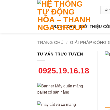
Bỏ
qua
nội
dung
TRANG CHỦ
GIỚI THIỆU C
TRANG CHỦ
/
GIẢI PHÁP ĐÓNG G
TƯ VẤN TRỰC TUYẾN
0925.19.16.18