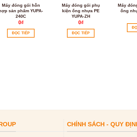
Máy đóng gói hỗn
Máy đóng gói phụ
Máy đóng
hợp sản phẩm YUPA-
kiện ống nhựa PE
ống nh
240C
YUPA-ZH
0
₫
0
₫
ĐỌ
ĐỌC TIẾP
ĐỌC TIẾP
GROUP
CHÍNH SÁCH - QUY ĐỊN