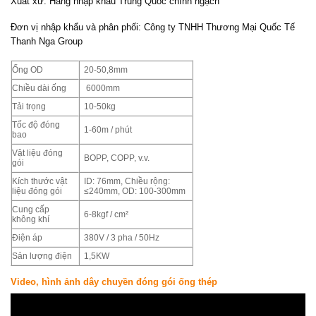
Xuất xứ: Hàng nhập khẩu Trung Quốc chính ngạch
Đơn vị nhập khẩu và phân phối: Công ty TNHH Thương Mại Quốc Tế
Thanh Nga Group
Ống OD
20-50,8mm
Chiều dài ống
6000mm
Tải trọng
10-50kg
Tốc độ đóng
1-60m / phút
bao
Vật liệu đóng
BOPP, COPP, v.v.
gói
Kích thước vật
ID: 76mm, Chiều rộng:
liệu đóng gói
≤240mm, OD: 100-300mm
Cung cấp
6-8kgf / cm²
không khí
Điện áp
380V / 3 pha / 50Hz
Sản lượng điện
1,5KW
Video, hình ảnh dây chuyền đóng gói ống thép