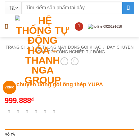
Bỏ
Tìm
qua
kiếm:
nội
dung
TRANG CHỦ
/
HỆ THỐNG MÁY ĐÓNG GÓI KHÁC
/
DÂY CHUYỀN
ĐÓNG GÓI CÔNG NGHIỆP TỰ ĐỘNG
Dây chuyền đóng gói ống thép YUPA
Video
999.888
₫
MÔ TẢ