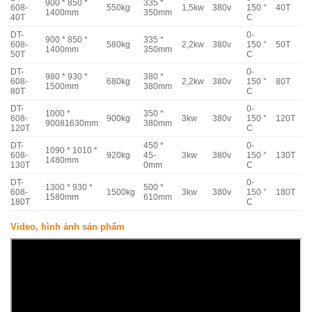
900 * 850 *
335 *
608-
550kg
1,5kw
380v
150 °
40T
1400mm
350mm
40T
C
DT-
0-
900 * 850 *
335 *
608-
580kg
2,2kw
380v
150 °
50T
1400mm
350mm
50T
C
DT-
0-
980 * 930 *
380 *
608-
680kg
2,2kw
380v
150 °
80T
1500mm
380mm
80T
C
DT-
0-
1000 *
350 *
608-
900kg
3kw
380v
150 °
120T
90081630mm
380mm
120T
C
DT-
450 *
0-
1090 * 1010 *
608-
920kg
45-
3kw
380v
150 °
130T
1480mm
130T
0mm
C
DT-
0-
1300 * 930 *
500 *
608-
1500kg
3kw
380v
150 °
180T
1580mm
610mm
180T
C
Video, hình ảnh sản phẩm