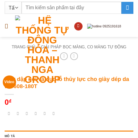
Bỏ
Tìm
qua
kiếm:
nội
dung
TRANG CHỦ
/
GIẢI PHÁP BỌC MÀNG, CO MÀNG TỰ ĐỘNG
Máy dập nổi và đục lỗ thủy lực cho giày dép da
Video
DT-608-180T
0
₫
MÔ TẢ