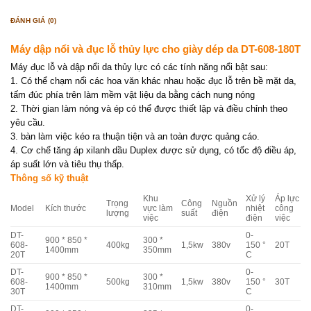
ĐÁNH GIÁ (0)
Máy dập nổi và đục lỗ thủy lực cho giày dép da DT-608-180T
Máy đục lỗ và dập nổi da thủy lực có các tính năng nổi bật sau:
1. Có thể chạm nổi các hoa văn khác nhau hoặc đục lỗ trên bề mặt da,
tấm đúc phía trên làm mềm vật liệu da bằng cách nung nóng
2. Thời gian làm nóng và ép có thể được thiết lập và điều chỉnh theo
yêu cầu.
3. bàn làm việc kéo ra thuận tiện và an toàn được quảng cáo.
4. Cơ chế tăng áp xilanh dầu Duplex được sử dụng, có tốc độ điều áp,
áp suất lớn và tiêu thụ thấp.
Thông số kỹ thuật
Khu
Xử lý
Áp lực
Trọng
Công
Nguồn
Model
Kích thước
vực làm
nhiệt
công
lượng
suất
điện
việc
điện
việc
DT-
0-
900 * 850 *
300 *
608-
400kg
1,5kw
380v
150 °
20T
1400mm
350mm
20T
C
DT-
0-
900 * 850 *
300 *
608-
500kg
1,5kw
380v
150 °
30T
1400mm
310mm
30T
C
DT-
0-