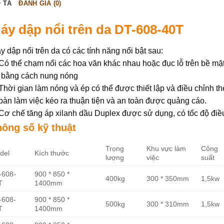
 TẢ
ĐÁNH GIÁ (0)
áy dập nổi trên da DT-608-40T
y dập nổi trên da có các tính năng nổi bật sau:
 Có thể chạm nổi các hoa văn khác nhau hoặc đục lỗ trên bề mặt
 bằng cách nung nóng
 Thời gian làm nóng và ép có thể được thiết lập và điều chỉnh t
 bàn làm việc kéo ra thuận tiện và an toàn được quảng cáo.
 Cơ chế tăng áp xilanh dầu Duplex được sử dụng, có tốc độ điều 
hông số kỹ thuật
Trọng
Khu vực làm
Công
del
Kích thước
lượng
việc
suất
-608-
900 * 850 *
400kg
300 * 350mm
1,5kw
T
1400mm
-608-
900 * 850 *
500kg
300 * 310mm
1,5kw
T
1400mm