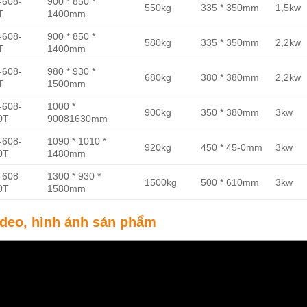
-608-
900 * 850 *
550kg
335 * 350mm
1,5kw
T
1400mm
-608-
900 * 850 *
580kg
335 * 350mm
2,2kw
T
1400mm
-608-
980 * 930 *
680kg
380 * 380mm
2,2kw
T
1500mm
-608-
1000 *
900kg
350 * 380mm
3kw
0T
90081630mm
-608-
1090 * 1010 *
920kg
450 * 45-0mm
3kw
0T
1480mm
-608-
1300 * 930 *
1500kg
500 * 610mm
3kw
0T
1580mm
ideo, hình ảnh sản phẩm