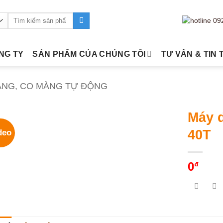
Tìm
kiếm:
ÔNG TY
SẢN PHẨM CỦA CHÚNG TÔI
TƯ VẤN & TIN 
ÀNG, CO MÀNG TỰ ĐỘNG
Máy d
40T
deo
0
₫