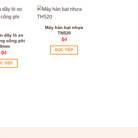
Máy hàn bạt nhựa
TN520
n dây lò xo
0
₫
ng cống phi
30mm
ĐỌC TIẾP
0
₫
C TIẾP
Máy thông cống 
GQ-80 550W
0
₫
ĐỌC TIẾP