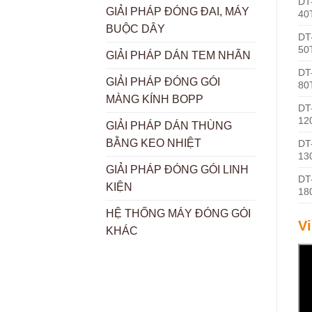
DT
GIẢI PHÁP ĐÓNG ĐAI, MÁY
40
BUỘC DÂY
DT
50
GIẢI PHÁP DÁN TEM NHÃN
DT
GIẢI PHÁP ĐÓNG GÓI
80
MÀNG KÍNH BOPP
DT
12
GIẢI PHÁP DÁN THÙNG
BẰNG KEO NHIỆT
DT
13
GIẢI PHÁP ĐÓNG GÓI LINH
DT
KIỆN
18
HỆ THỐNG MÁY ĐÓNG GÓI
V
KHÁC