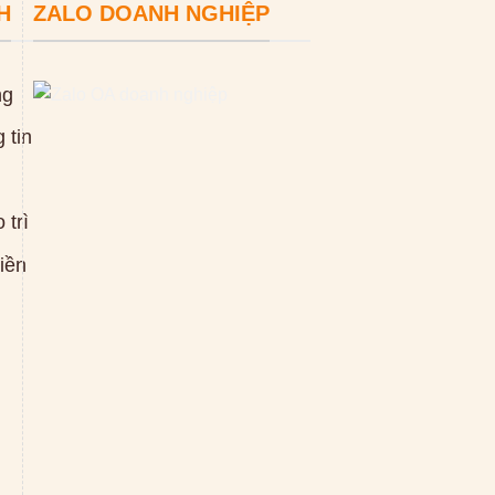
H
ZALO DOANH NGHIỆP
ng
 tin
 trì
tiền