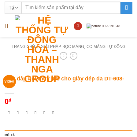
Bỏ
Tìm
qua
kiếm:
nội
dung
TRANG CHỦ
/
GIẢI PHÁP BỌC MÀNG, CO MÀNG TỰ ĐỘNG
Máy dập nổi thủy lực cho giày dép da DT-608-
Video
50T
0
₫
MÔ TẢ