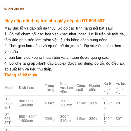
ĐÁNH GIÁ (0)
Máy dập nổi thủy lực cho giày dép da DT-608-50T
Máy đục lỗ và dập nổi da thủy lực có các tính năng nổi bật sau:
1. Có thể chạm nổi các hoa văn khác nhau hoặc đục lỗ trên bề mặt da,
tấm đúc phía trên làm mềm vật liệu da bằng cách nung nóng
2. Thời gian làm nóng và ép có thể được thiết lập và điều chỉnh theo
yêu cầu.
3. bàn làm việc kéo ra thuận tiện và an toàn được quảng cáo.
4. Cơ chế tăng áp xilanh dầu Duplex được sử dụng, có tốc độ điều áp,
áp suất lớn và tiêu thụ thấp.
Thông số kỹ thuật
Khu
Xử lý
Áp lực
Trọng
Công
Nguồn
Model
Kích thước
vực làm
nhiệt
công
lượng
suất
điện
việc
điện
việc
DT-
0-
900 * 850 *
300 *
608-
400kg
1,5kw
380v
150 °
20T
1400mm
350mm
20T
C
DT-
0-
900 * 850 *
300 *
608-
500kg
1,5kw
380v
150 °
30T
1400mm
310mm
30T
C
DT-
0-