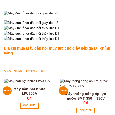
Địa chỉ mua Máy dập nổi thủy lực cho giày dép da DT chính
hãng
SẢN PHẨM TƯƠNG TỰ
Máy hàn bạt nhựa
Video
Video
LIW300A
Máy thông cống áp lực
0
₫
nước SMT 350 – 380V
0
₫
ĐỌC TIẾP
ĐỌC TIẾP