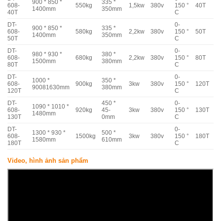
900 * 850 *
335 *
608-
550kg
1,5kw
380v
150 °
40T
1400mm
350mm
40T
C
DT-
0-
900 * 850 *
335 *
608-
580kg
2,2kw
380v
150 °
50T
1400mm
350mm
50T
C
DT-
0-
980 * 930 *
380 *
608-
680kg
2,2kw
380v
150 °
80T
1500mm
380mm
80T
C
DT-
0-
1000 *
350 *
608-
900kg
3kw
380v
150 °
120T
90081630mm
380mm
120T
C
DT-
450 *
0-
1090 * 1010 *
608-
920kg
45-
3kw
380v
150 °
130T
1480mm
130T
0mm
C
DT-
0-
1300 * 930 *
500 *
608-
1500kg
3kw
380v
150 °
180T
1580mm
610mm
180T
C
Video, hình ảnh sản phẩm