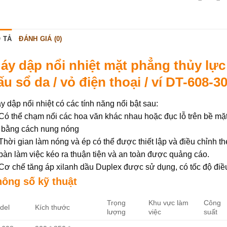
 TẢ
ĐÁNH GIÁ (0)
áy dập nổi nhiệt mặt phẳng thủy lực
ấu sổ da / vỏ điện thoại / ví DT-608-3
y dập nổi nhiệt có các tính năng nổi bật sau:
 Có thể chạm nổi các hoa văn khác nhau hoặc đục lỗ trên bề mặt
 bằng cách nung nóng
 Thời gian làm nóng và ép có thể được thiết lập và điều chỉnh t
 bàn làm việc kéo ra thuận tiện và an toàn được quảng cáo.
 Cơ chế tăng áp xilanh dầu Duplex được sử dụng, có tốc độ điều 
hông số kỹ thuật
Trọng
Khu vực làm
Công
del
Kích thước
lượng
việc
suất