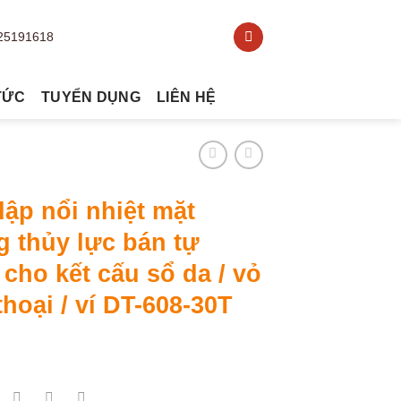
TỨC
TUYỂN DỤNG
LIÊN HỆ
ập nổi nhiệt mặt
 thủy lực bán tự
cho kết cấu sổ da / vỏ
thoại / ví DT-608-30T