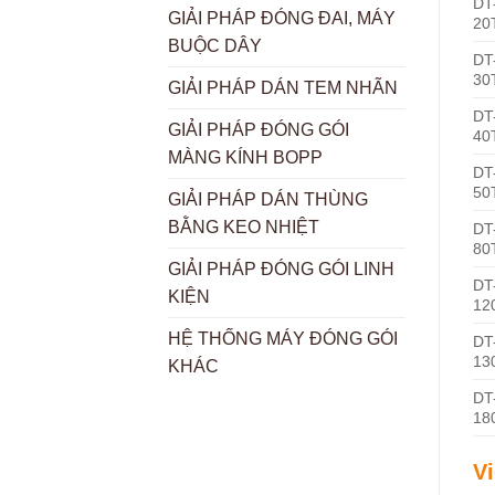
DT
GIẢI PHÁP ĐÓNG ĐAI, MÁY
20
BUỘC DÂY
DT
30
GIẢI PHÁP DÁN TEM NHÃN
DT
GIẢI PHÁP ĐÓNG GÓI
40
MÀNG KÍNH BOPP
DT
50
GIẢI PHÁP DÁN THÙNG
BẰNG KEO NHIỆT
DT
80
GIẢI PHÁP ĐÓNG GÓI LINH
DT
KIỆN
12
HỆ THỐNG MÁY ĐÓNG GÓI
DT
13
KHÁC
DT
18
V