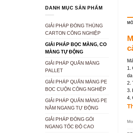
DANH MỤC SẢN PHẨM
MÔ
GIẢI PHÁP ĐÓNG THÙNG
CARTON CÔNG NGHIỆP
M
GIẢI PHÁP BỌC MÀNG, CO
c
MÀNG TỰ ĐỘNG
Má
GIẢI PHÁP QUẤN MÀNG
1.
PALLET
da
GIẢI PHÁP QUẤN MÀNG PE
2.
BỌC CUỘN CÔNG NGHIỆP
3.
4.
GIẢI PHÁP QUẤN MÀNG PE
T
NẰM NGANG TỰ ĐỘNG
GIẢI PHÁP ĐÓNG GÓI
Mo
NGANG TỐC ĐỘ CAO