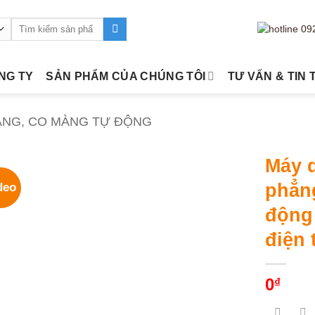
Tìm
kiếm:
ÔNG TY
SẢN PHẨM CỦA CHÚNG TÔI
TƯ VẤN & TIN 
ÀNG, CO MÀNG TỰ ĐỘNG
Máy d
phẳng
deo
động 
điện 
0
₫