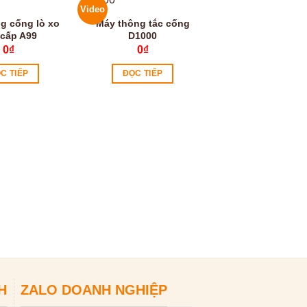
Video
g cống lò xo
Máy thông tắc cống
 cấp A99
D1000
0
₫
0
₫
C TIẾP
ĐỌC TIẾP
Phụ kiện dây t
cống và bộ đầu 
dùng cho máy k
0
₫
ĐỌC TIẾP
H
ZALO DOANH NGHIỆP