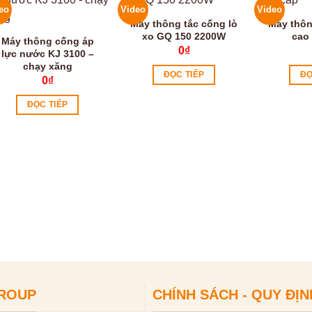
eo
Video
Video
Máy thông tắc cống lò
Máy thôn
xo GQ 150 2200W
cao
Máy thông cống áp
0
₫
lực nước KJ 3100 –
chạy xăng
ĐỌC TIẾP
ĐỌ
0
₫
ĐỌC TIẾP
GROUP
CHÍNH SÁCH - QUY ĐỊN