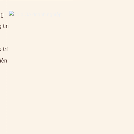
ng
 tin
 trì
tiền