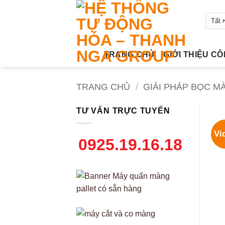
Bỏ
qua
nội
dung
TRANG CHỦ
GIỚI THIỆU C
TRANG CHỦ
/
GIẢI PHÁP BỌC M
TƯ VẤN TRỰC TUYẾN
Vi
0925.19.16.18