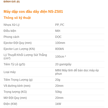
ĐÁNH GIÁ (0)
Máy dập cos đầu dây điện NS-ZS01
Thông số kỹ thuật
Nhựa Xử Lý
PP, PC
Điều kiện
Mới
Phong cách
DỌC
Ejector Đột Quỵ (mm)
100mm
Ejector Lực Lượng (KN)
800kN
Lý Thuyết Khối Lượng Sút Thẳng
100cm ³
(cm³)
Tiêm Tỷ Lệ (g/S)
20 gam/giây
MINI Máy tính để bàn dọc máy ép
Loại máy
phun
Tiêm Trọng Lượng (g)
20g
Vít đường kính (mm)
20mm
Trọng lượng (KG)
50kg
Mở Đột Quỵ (mm)
20mm
Điện (KW)
1kW