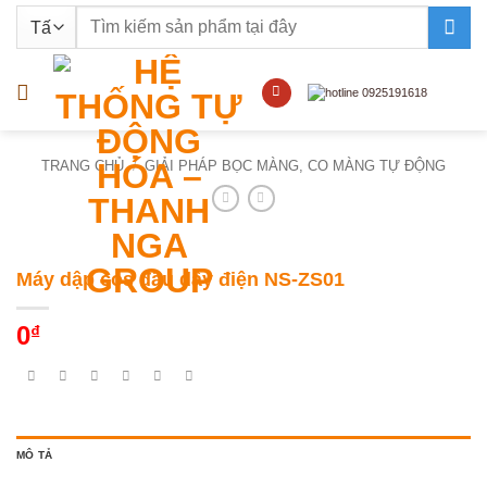
Bỏ
Tìm
qua
kiếm:
nội
dung
TRANG CHỦ
/
GIẢI PHÁP BỌC MÀNG, CO MÀNG TỰ ĐỘNG
Máy dập cos đầu dây điện NS-ZS01
0
₫
MÔ TẢ