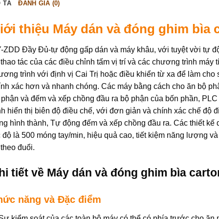
 TẢ
ĐÁNH GIÁ (0)
iới thiệu Máy dán và đóng ghim bìa 
-ZDD Đầy Đủ-tự động gấp dán và máy khâu, với tuyệt vời tự độ
 thao tác của các điều chỉnh tấm vị trí và các chương trình máy 
ương trình với định vị Cai Trị hoặc điều khiển từ xa để làm cho
ính xác hơn và nhanh chóng. Các máy bằng cách cho ăn bộ phậ
 phận và đếm và xếp chồng đầu ra bộ phận của bốn phần, PLC k
nh hiển thị biên độ điều chế, với đơn giản và chính xác chế độ 
ng hình thành, Tự động đếm và xếp chồng đầu ra. Các thiết kế d
c độ là 500 móng tay/min, hiệu quả cao, tiết kiệm năng lượng v
 theo đuổi.
hi tiết về Máy dán và đóng ghim bìa cart
hức năng và Đặc điểm
 Sự kiểm soát của các toàn bộ máy có thể có phía trước cho ăn