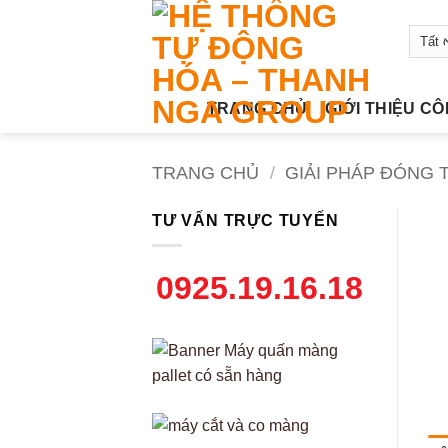
Bỏ
qua
nội
dung
TRANG CHỦ
GIỚI THIỆU C
TRANG CHỦ
/
GIẢI PHÁP ĐÓNG
TƯ VẤN TRỰC TUYẾN
0925.19.16.18