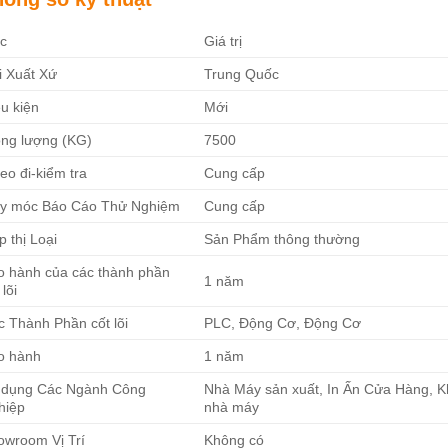
c
Giá trị
i Xuất Xứ
Trung Quốc
u kiện
Mới
ọng lượng (KG)
7500
eo đi-kiểm tra
Cung cấp
y móc Báo Cáo Thử Nghiệm
Cung cấp
p thị Loại
Sản Phẩm thông thường
o hành của các thành phần
1 năm
 lõi
c Thành Phần cốt lõi
PLC, Động Cơ, Động Cơ
o hành
1 năm
 dụng Các Ngành Công
Nhà Máy sản xuất, In Ấn Cửa Hàng, Kh
hiệp
nhà máy
owroom Vị Trí
Không có