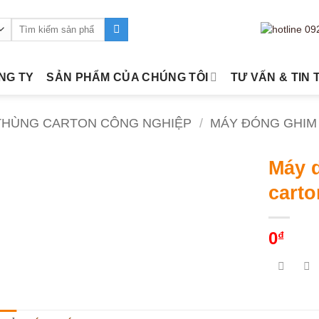
Tìm
kiếm:
ÔNG TY
SẢN PHẨM CỦA CHÚNG TÔI
TƯ VẤN & TIN 
 THÙNG CARTON CÔNG NGHIỆP
/
MÁY ĐÓNG GHIM
Máy 
carto
0
₫