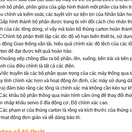
ỉnh bộ phận, phần giữa của gấp hình thành một phần của bên tr
ều chỉnh và kiểm soát, các tuyệt vời sự tiện lợi của Nhân bản ho
 Gấp hình thành bộ phận được trang bị với đôi cách cho nhăn th
ch của các tông dòng, vì vậy mà toàn bộ thùng carton hoàn thàn
 CChỉnh bộ phận thiết lập các tốc độ vô hạn biến thiết bị, sử dụ
ụ động Giao thông vận tải, hiệu quả chính xác độ lệch của các 
rton để đạt được kết quả hoàn hảo.
 Khoảng xếp chồng đầu ra bộ phận, lên, xuống, bên trái và bê
ành của điều chỉnh là tất cả các điện.
 Việc truyền tải các bộ phận quan trọng của các máy thông qua t
y tính chính xác hơn và hoạt động ổn định, các máy sử dụng 
ữa) đảm bảo rằng các tông là chính xác mà không cần kéo sự khác
 Các khâu bộ phận thông qua màn hình cảm ứng để thay đổi thứ 
n nhập khẩu servo ổ đĩa động cơ, Độ chính xác cao.
 Các phạm vi của thùng carton là rộng và kích thước của thùng c
 Hoạt động đơn giản và dễ dàng bảo trì.
hông số kỹ thuật