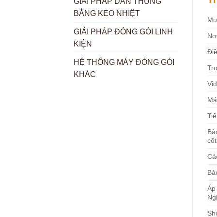
GIẢI PHÁP DÁN THÙNG
BẰNG KEO NHIỆT
Mụ
GIẢI PHÁP ĐÓNG GÓI LINH
Nơ
KIỆN
Điề
HỆ THỐNG MÁY ĐÓNG GÓI
Tr
KHÁC
Vid
Má
Tiế
Bả
cốt
Cá
Bả
Áp
Ng
Sh