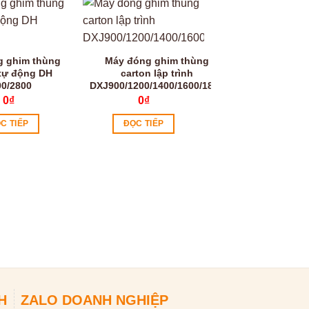
g ghim thùng
Máy đóng ghim thùng
 tự động DH
carton lập trình
00/2800
DXJ900/1200/1400/1600/1800
0
₫
0
₫
C TIẾP
ĐỌC TIẾP
Máy đóng ghim t
carton bán tự 
0
₫
ĐỌC TIẾP
H
ZALO DOANH NGHIỆP