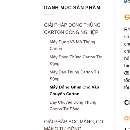
MÔ
DANH MỤC SẢN PHẨM
G
GIẢI PHÁP ĐÓNG THÙNG
RY
CARTON CÔNG NGHIỆP
số
Máy Dựng Và Mở Thùng
ch
Carton
ch
Máy Đóng Thùng Carton Tự
bộ
Động
hì
Máy Dán Thùng Carton Tự
độ
Động
tố
Máy Đóng Ghim Cho Vào
tôi
Chuyền Carton
C
Dây Chuyền Đóng Thùng
Carton Tự Động
C
GIẢI PHÁP BỌC MÀNG, CO
MÀNG TỰ ĐỘNG
1.