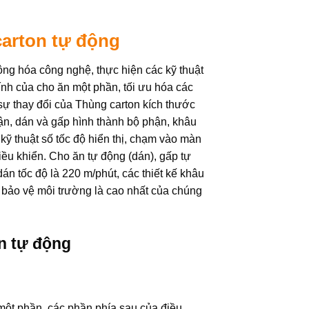
carton tự động
ng hóa công nghệ, thực hiện các kỹ thuật
tính của cho ăn một phần, tối ưu hóa các
 sự thay đổi của Thùng carton kích thước
n, dán và gấp hình thành bộ phận, khâu
ỹ thuật số tốc độ hiển thị, chạm vào màn
điều khiển. Cho ăn tự động (dán), gấp tự
án tốc độ là 220 m/phút, các thiết kế khâu
à bảo vệ môi trường là cao nhất của chúng
on tự động
 một phần, các phần phía sau của điều