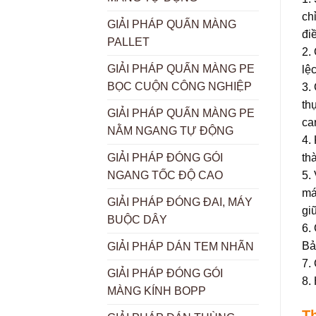
ch
GIẢI PHÁP QUẤN MÀNG
đi
PALLET
2.
GIẢI PHÁP QUẤN MÀNG PE
lệ
BỌC CUỘN CÔNG NGHIỆP
3.
th
GIẢI PHÁP QUẤN MÀNG PE
ca
NẰM NGANG TỰ ĐỘNG
4.
th
GIẢI PHÁP ĐÓNG GÓI
5.
NGANG TỐC ĐỘ CAO
má
GIẢI PHÁP ĐÓNG ĐAI, MÁY
gi
BUỘC DÂY
6.
Bả
GIẢI PHÁP DÁN TEM NHÃN
7.
GIẢI PHÁP ĐÓNG GÓI
8.
MÀNG KÍNH BOPP
T