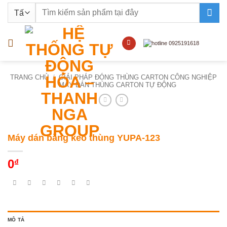
Bỏ
Tìm
qua
kiếm:
nội
dung
TRANG CHỦ
/
GIẢI PHÁP ĐÓNG THÙNG CARTON CÔNG NGHIỆP
/
MÁY DÁN THÙNG CARTON TỰ ĐỘNG
Máy dán băng keo thùng YUPA-123
0
₫
MÔ TẢ