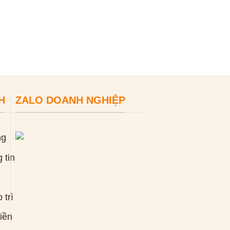
H
ZALO DOANH NGHIỆP
ng
 tin
 trì
tiền