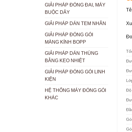
GIẢI PHÁP ĐÓNG ĐAI, MÁY
Tê
BUỘC DÂY
Xu
GIẢI PHÁP DÁN TEM NHÃN
GIẢI PHÁP ĐÓNG GÓI
Đơ
MÀNG KÍNH BOPP
Tố
GIẢI PHÁP DÁN THÙNG
BẰNG KEO NHIỆT
Đư
Đư
GIẢI PHÁP ĐÓNG GÓI LINH
KIỆN
Lớp
Độ
HỆ THỐNG MÁY ĐÓNG GÓI
KHÁC
Đư
Đầ
Gó
Gó