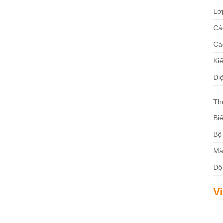
Lớ
Cá
Cá
Kiể
Đi
The
Biế
Bộ
Mà
Độ
V