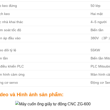
p keo đứng
50 lớp
ch keo
Hai mặt
c nhà khai thác
4–5 người
m soát tốc độ
Biến tần
ện áp đầu vào
380V （3P 
o dõi tỷ lệ
55KW
n tần
Biến tần Mit
 điều khiển PLC
PLC Mitsubi
n hình cảm ứng
Màn hình cả
ng cơ servo
Động cơ Ser
ideo và Hình ảnh sản phẩm: