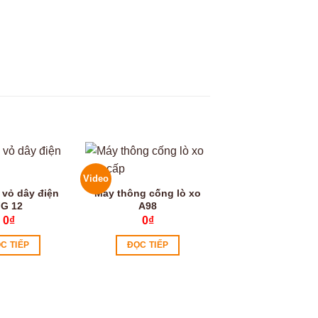
Video
Video
 vỏ dây điện
Máy thông cống lò xo
Máy thông cống 
G 12
A98
cao cấp A99
0
₫
0
₫
0
₫
C TIẾP
ĐỌC TIẾP
ĐỌC TIẾP