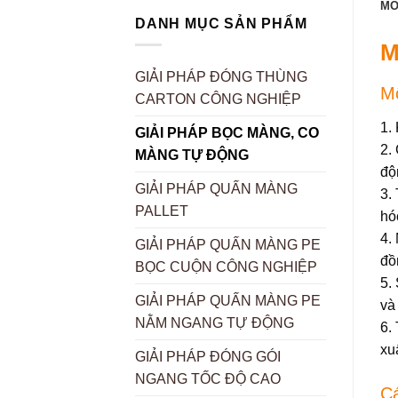
MÔ
DANH MỤC SẢN PHẨM
M
GIẢI PHÁP ĐÓNG THÙNG
Mô
CARTON CÔNG NGHIỆP
1.
GIẢI PHÁP BỌC MÀNG, CO
2.
MÀNG TỰ ĐỘNG
độ
GIẢI PHÁP QUẤN MÀNG
3.
PALLET
hó
4.
GIẢI PHÁP QUẤN MÀNG PE
đồ
BỌC CUỘN CÔNG NGHIỆP
5.
GIẢI PHÁP QUẤN MÀNG PE
và
NẰM NGANG TỰ ĐỘNG
6.
xu
GIẢI PHÁP ĐÓNG GÓI
NGANG TỐC ĐỘ CAO
Cá