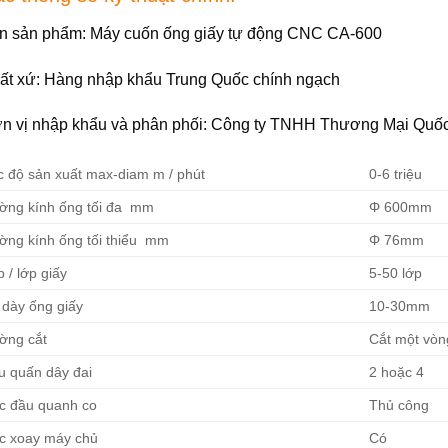
n sản phẩm: Máy cuốn ống giấy tự động CNC CA-600
ất xứ: Hàng nhập khẩu Trung Quốc chính ngạch
n vị nhập khẩu và phân phối: Công ty TNHH Thương Mại Quố
c độ sản xuất max-diam m / phút
0-6 triệu
ờng kính ống tối đa mm
Φ 600mm
ờng kính ống tối thiểu mm
Φ 76mm
 / lớp giấy
5-50 lớp
 dày ống giấy
10-30mm
ờng cắt
Cắt một vòng
u quấn dây đai
2 hoặc 4
c đầu quanh co
Thủ công
c xoay máy chủ
Có