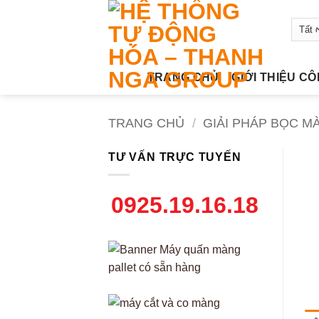
Bỏ
qua
nội
dung
TRANG CHỦ
GIỚI THIỆU C
TRANG CHỦ
/
GIẢI PHÁP BỌC M
TƯ VẤN TRỰC TUYẾN
0925.19.16.18