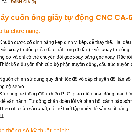
 TẢ
ĐÁNH GIÁ (0)
áy cuốn ống giấy tự động CNC CA-
 tả chức năng:
 Khuôn được cố định bằng kẹp định vị kép, dễ thay thế. Hai đầu
 Góc xoay tự động của đầu thắt lưng (4 đầu). Góc xoay tự động
ng cơ và chỉ có thể chuyển đổi góc xoay bằng góc xoay. Rắc rối
 Thiết kế siêu yên tĩnh của bộ phận truyền động, cấu trúc truyền
c.
 Nguồn chính sử dụng quy định tốc độ vô cấp chuyển đổi tần số 
ng bộ servo.
 Sử dụng hệ thống điều khiển PLC, giao diện hoạt động màn hì
 dễ vận hành. Tự động chẩn đoán lỗi và phản hồi cảnh báo sớ
 Theo nhu cầu sản xuất, có thể thiết lập nhiều lô sản xuất hàng 
ất.
c thông số kỹ thuật chính: