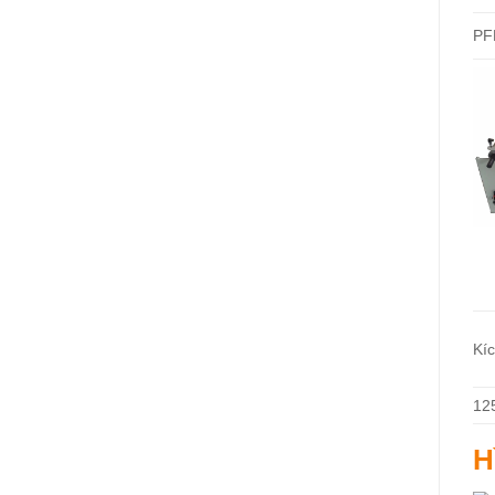
PF
Kí
12
H