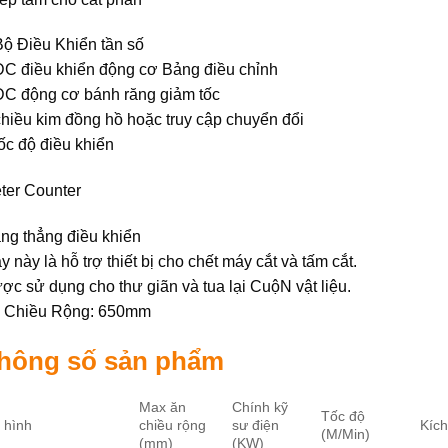
Bộ Điều Khiển tần số
DC điều khiển động cơ Bảng điều chỉnh
DC động cơ bánh răng giảm tốc
chiều kim đồng hồ hoặc truy cập chuyển đổi
tốc độ điều khiển
ter Counter
ng thẳng điều khiển
y này là hỗ trợ thiết bị cho chết máy cắt và tấm cắt.
ợc sử dụng cho thư giãn và tua lại CuộN vật liệu.
 Chiều Rộng: 650mm
hông số sản phẩm
Max ăn
Chính kỹ
Tốc độ
 hình
chiều rộng
sư điện
Kíc
(M/Min)
(mm)
(KW)