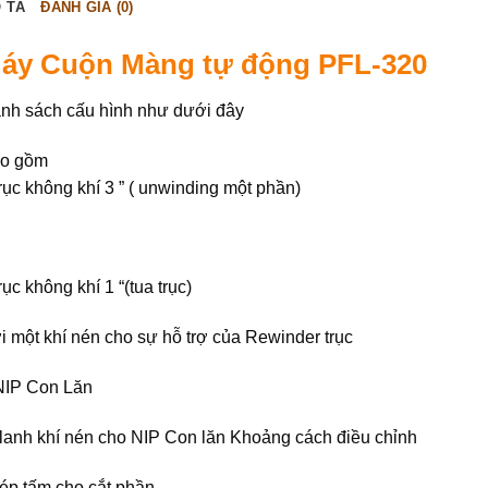
 TẢ
ĐÁNH GIÁ (0)
áy Cuộn Màng tự động PFL-320
nh sách cấu hình như dưới đây
o gồm
trục không khí 3 ” ( unwinding một phần)
rục không khí 1 “(tua trục)
i một khí nén cho sự hỗ trợ của Rewinder trục
NIP Con Lăn
 lanh khí nén cho NIP Con lăn Khoảng cách điều chỉnh
ép tấm cho cắt phần