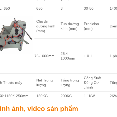
L -650
650
3
30-80
140
Cho ăn
Tua đường
Presicion
đường kính
Điện
kính (mm)
(mm)
(mm)
25.4-
76-1000mm
± 0.1
1 p
1000mm
Công Suất
Net Trọng
Tổng trọng
ch Thước máy
Động Cơ
Tổn
lượng
lượng
chính
50*1150*1250mm
150KG
200KG
1.1KW
2K
ình ảnh, video sản phẩm