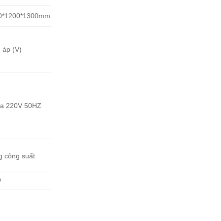
0*1200*1300mm
 áp (V)
ha 220V 50HZ
g công suất
W