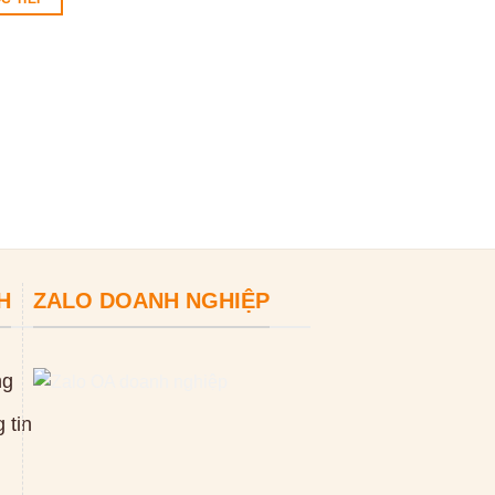
Máy bóc vỏ dây 
công nghiệp KA
0
₫
ĐỌC TIẾP
H
ZALO DOANH NGHIỆP
ng
 tin