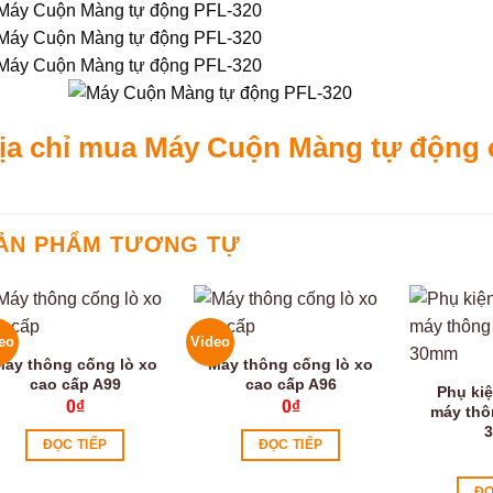
ịa chỉ mua Máy Cuộn Màng tự động 
ẢN PHẨM TƯƠNG TỰ
eo
Video
Máy thông cống lò xo
Máy thông cống lò xo
cao cấp A99
cao cấp A96
Phụ kiệ
0
₫
0
₫
máy thô
ĐỌC TIẾP
ĐỌC TIẾP
ĐỌ