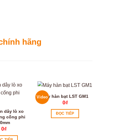
chính hãng
Máy hàn bạt LST GM1
Video
0
₫
n dây lò xo
ĐỌC TIẾP
ng cống phi
30mm
0
₫
C TIẾP