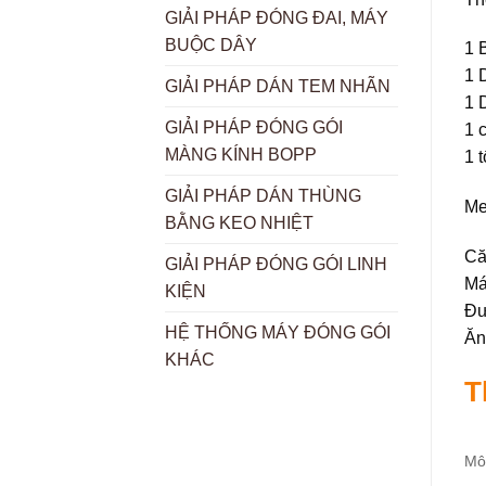
GIẢI PHÁP ĐÓNG ĐAI, MÁY
BUỘC DÂY
1 
1 
GIẢI PHÁP DÁN TEM NHÃN
1 
GIẢI PHÁP ĐÓNG GÓI
1 
MÀNG KÍNH BOPP
1 
GIẢI PHÁP DÁN THÙNG
Me
BẰNG KEO NHIỆT
Că
GIẢI PHÁP ĐÓNG GÓI LINH
Má
KIỆN
Đư
HỆ THỐNG MÁY ĐÓNG GÓI
Ăn
KHÁC
T
Mô