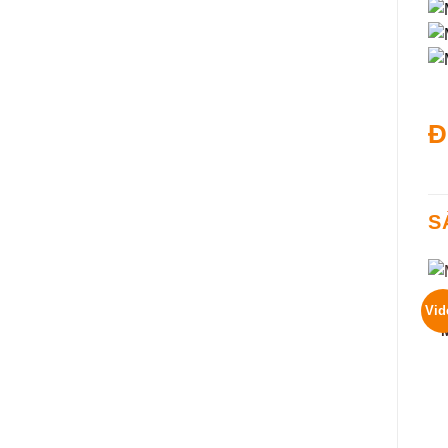
Đ
S
Vid