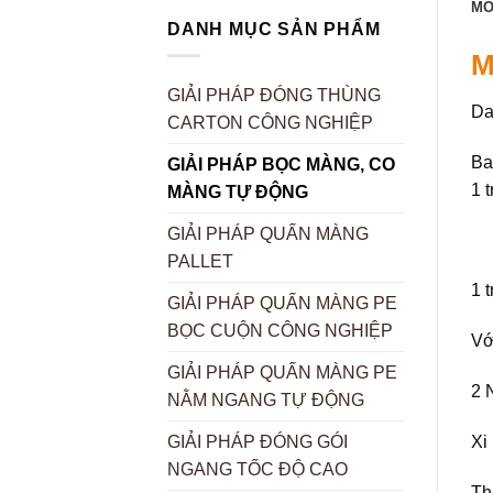
MÔ
DANH MỤC SẢN PHẨM
M
GIẢI PHÁP ĐÓNG THÙNG
Da
CARTON CÔNG NGHIỆP
Ba
GIẢI PHÁP BỌC MÀNG, CO
1 
MÀNG TỰ ĐỘNG
GIẢI PHÁP QUẤN MÀNG
PALLET
1 t
GIẢI PHÁP QUẤN MÀNG PE
BỌC CUỘN CÔNG NGHIỆP
Vớ
GIẢI PHÁP QUẤN MÀNG PE
2 
NẰM NGANG TỰ ĐỘNG
Xi
GIẢI PHÁP ĐÓNG GÓI
NGANG TỐC ĐỘ CAO
Th