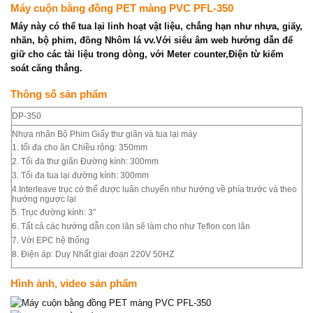
Máy cuộn bằng đồng PET màng PVC PFL-350
Máy này có thể tua lại linh hoạt vật liệu, chẳng hạn như nhựa, giấy,
nhãn, bộ phim, đồng Nhôm lá vv.
Với siêu âm web hướng dẫn để
giữ cho các tài liệu trong dòng, với Meter counter,Điện từ kiểm
soát căng thẳng.
Thông số sản phẩm
DP-350
Nhựa nhãn Bộ Phim Giấy thư giãn và tua lại máy
1. tối đa cho ăn Chiều rộng: 350mm
2. Tối đa thư giãn Đường kính: 300mm
3. Tối đa tua lại đường kính: 300mm
4.Interleave trục có thể được luân chuyển như hướng về phía trước và theo
hướng ngược lại
5. Trục đường kính: 3″
6. Tất cả các hướng dẫn con lăn sẽ làm cho như Teflon con lăn
7. Với EPC hệ thống
8. Điện áp: Duy Nhất giai đoạn 220V 50HZ
Hình ảnh, video sản phẩm