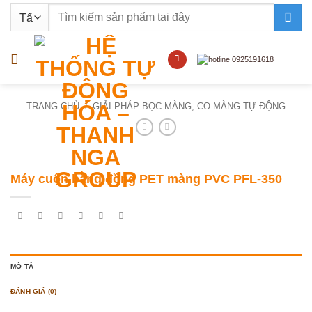
Bỏ
Tìm
qua
kiếm:
nội
dung
TRANG CHỦ
/
GIẢI PHÁP BỌC MÀNG, CO MÀNG TỰ ĐỘNG
Máy cuộn bằng đồng PET màng PVC PFL-350
MÔ TẢ
ĐÁNH GIÁ (0)