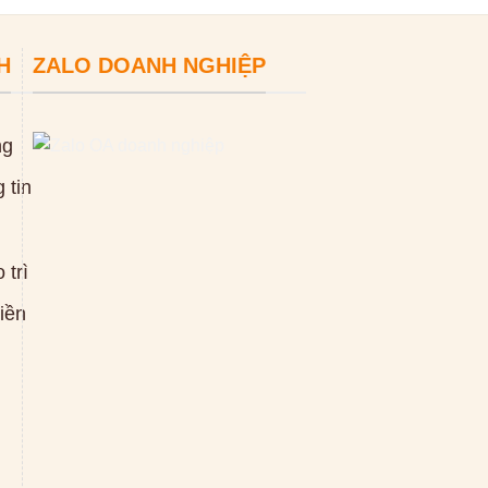
H
ZALO DOANH NGHIỆP
ng
 tin
 trì
tiền