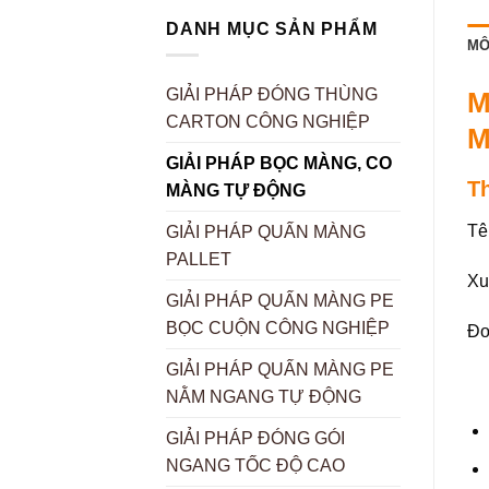
DANH MỤC SẢN PHẨM
MÔ
GIẢI PHÁP ĐÓNG THÙNG
M
CARTON CÔNG NGHIỆP
M
GIẢI PHÁP BỌC MÀNG, CO
T
MÀNG TỰ ĐỘNG
Tê
GIẢI PHÁP QUẤN MÀNG
PALLET
Xu
GIẢI PHÁP QUẤN MÀNG PE
BỌC CUỘN CÔNG NGHIỆP
Đơ
GIẢI PHÁP QUẤN MÀNG PE
NẰM NGANG TỰ ĐỘNG
GIẢI PHÁP ĐÓNG GÓI
NGANG TỐC ĐỘ CAO