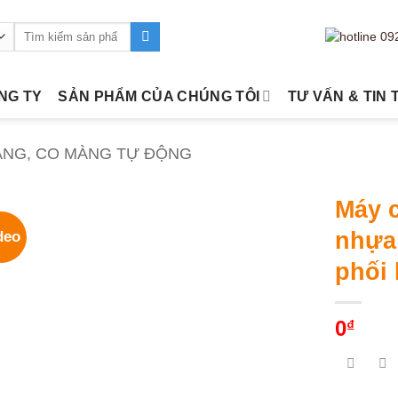
Tìm
kiếm:
ÔNG TY
SẢN PHẨM CỦA CHÚNG TÔI
TƯ VẤN & TIN 
ÀNG, CO MÀNG TỰ ĐỘNG
Máy c
nhựa
deo
phối
0
₫