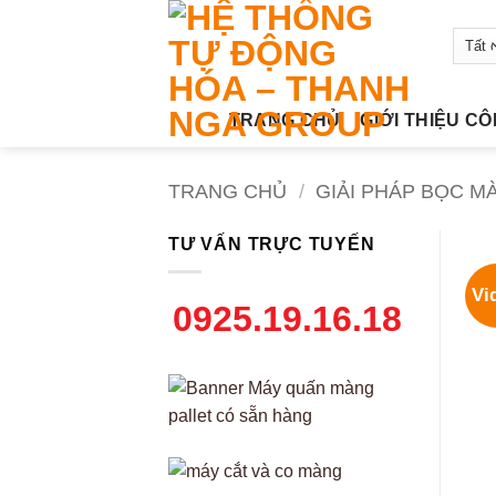
Bỏ
qua
nội
dung
TRANG CHỦ
GIỚI THIỆU C
TRANG CHỦ
/
GIẢI PHÁP BỌC M
TƯ VẤN TRỰC TUYẾN
Vi
0925.19.16.18