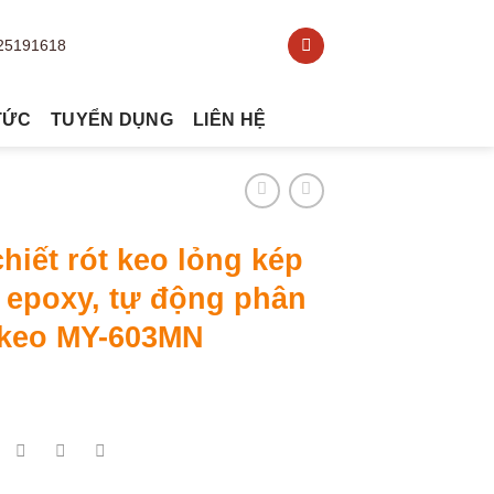
TỨC
TUYỂN DỤNG
LIÊN HỆ
hiết rót keo lỏng kép
 epoxy, tự động phân
 keo MY-603MN