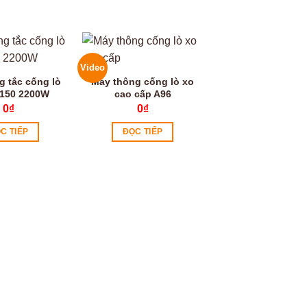
Video
g tắc cống lò
Máy thông cống lò xo
150 2200W
cao cấp A96
0
₫
0
₫
C TIẾP
ĐỌC TIẾP
Máy bóc vỏ dây 
công nghiệp FE
0
₫
ĐỌC TIẾP