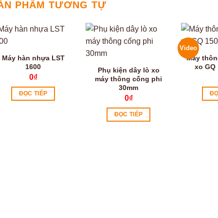
ẢN PHẨM TƯƠNG TỰ
Video
Máy hàn nhựa LST
Máy thôn
1600
xo GQ 
Phụ kiện dây lò xo
0
₫
máy thông cống phi
30mm
ĐỌC TIẾP
ĐỌ
0
₫
ĐỌC TIẾP