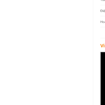
Đi
Ho
V