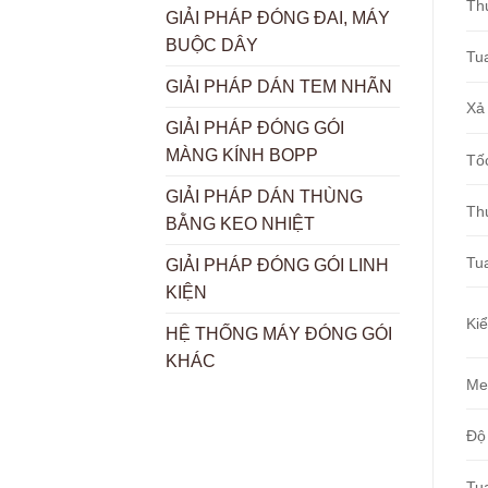
Th
GIẢI PHÁP ĐÓNG ĐAI, MÁY
BUỘC DÂY
Tua
GIẢI PHÁP DÁN TEM NHÃN
Xả
GIẢI PHÁP ĐÓNG GÓI
MÀNG KÍNH BOPP
Tố
GIẢI PHÁP DÁN THÙNG
Th
BẰNG KEO NHIỆT
Tu
GIẢI PHÁP ĐÓNG GÓI LINH
KIỆN
Ki
HỆ THỐNG MÁY ĐÓNG GÓI
KHÁC
Me
Độ
Tu