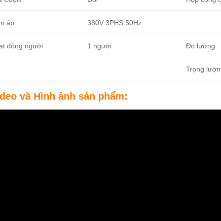
ện áp
380V 3PHS 50Hz
ạt động người
1 người
Đo lường
Trọng lượ
ideo và Hình ảnh sản phẩm: