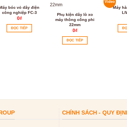
Video
Máy bóc vỏ dây điện
Máy hà
công nghiệp FC-3
LI
Phụ kiện dây lò xo
0
₫
máy thông cống phi
22mm
ĐỌC TIẾP
ĐỌ
0
₫
ĐỌC TIẾP
GROUP
CHÍNH SÁCH - QUY ĐỊN