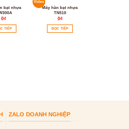
Video
n bạt nhựa
Máy hàn bạt nhựa
W300A
TN510
0
₫
0
₫
C TIẾP
ĐỌC TIẾP
Máy thông cống 
GQ-80-350W
0
₫
ĐỌC TIẾP
H
ZALO DOANH NGHIỆP