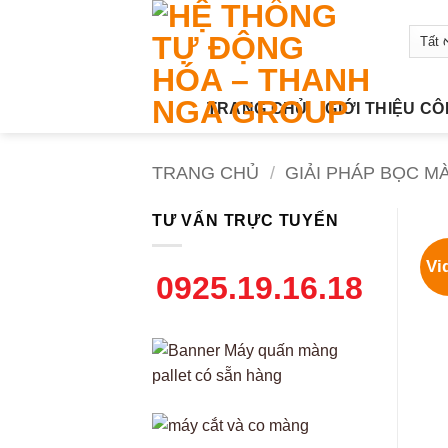
Bỏ
qua
nội
dung
TRANG CHỦ
GIỚI THIỆU C
TRANG CHỦ
/
GIẢI PHÁP BỌC M
TƯ VẤN TRỰC TUYẾN
Vi
0925.19.16.18