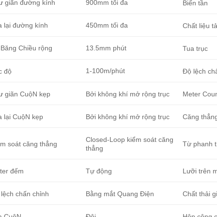
ư giãn đường kính
900mm tối đa
Biến tần
 lại đường kính
450mm tối đa
Chất liệu tả
 Băng Chiều rộng
13.5mm phút
Tua trục
1-100m/phút
c độ
Độ lệch chấ
ư giãn CuộN kẹp
Bởi không khí mở rộng trục
Meter Coun
a lại CuộN kẹp
Bởi không khí mở rộng trục
Căng thẳng 
Closed-Loop kiểm soát căng
ểm soát căng thẳng
Từ phanh th
thẳng
ter đếm
Tự động
Lưỡi trên 
 lệch chấn chỉnh
Bằng mắt Quang Điện
Chất thải gi
a CuộN
Đôi
Hộp công 