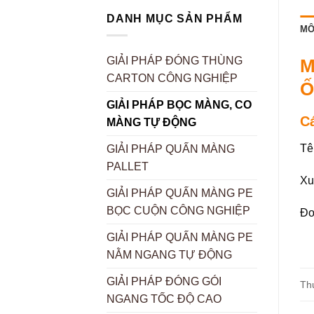
DANH MỤC SẢN PHẨM
MÔ
GIẢI PHÁP ĐÓNG THÙNG
M
CARTON CÔNG NGHIỆP
Ố
GIẢI PHÁP BỌC MÀNG, CO
C
MÀNG TỰ ĐỘNG
Tê
GIẢI PHÁP QUẤN MÀNG
PALLET
Xu
GIẢI PHÁP QUẤN MÀNG PE
BỌC CUỘN CÔNG NGHIỆP
Đơ
GIẢI PHÁP QUẤN MÀNG PE
NẰM NGANG TỰ ĐỘNG
GIẢI PHÁP ĐÓNG GÓI
Th
NGANG TỐC ĐỘ CAO