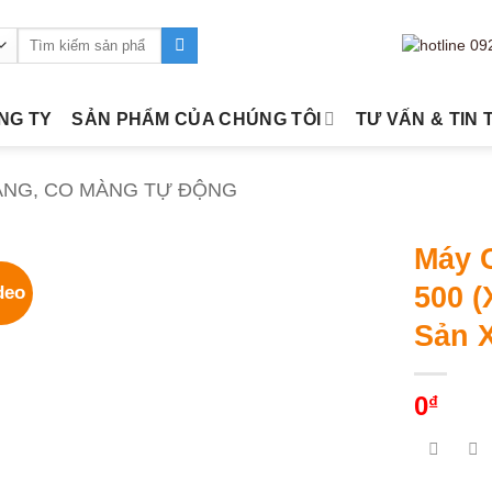
Tìm
kiếm:
ÔNG TY
SẢN PHẨM CỦA CHÚNG TÔI
TƯ VẤN & TIN 
ÀNG, CO MÀNG TỰ ĐỘNG
Máy 
500 
deo
Sản 
0
₫