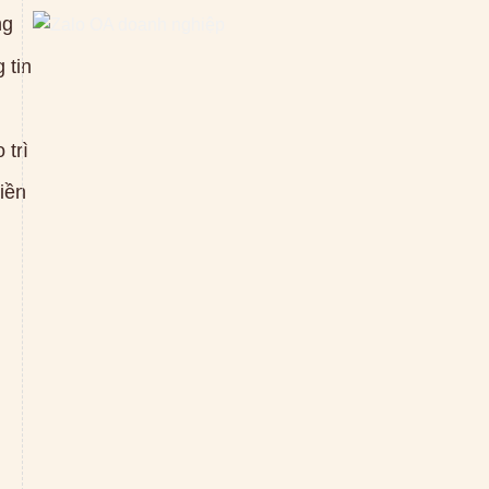
ng
 tin
 trì
tiền