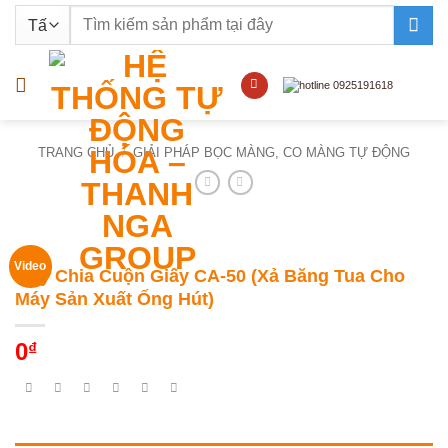
Bỏ
Tìm
qua
kiếm:
nội
dung
TRANG CHỦ
/
GIẢI PHÁP BỌC MÀNG, CO MÀNG TỰ ĐỘNG
Video
Máy Chia Cuộn Giấy CA-50 (Xả Băng Tua Cho
Máy Sản Xuất Ống Hút)
0
₫