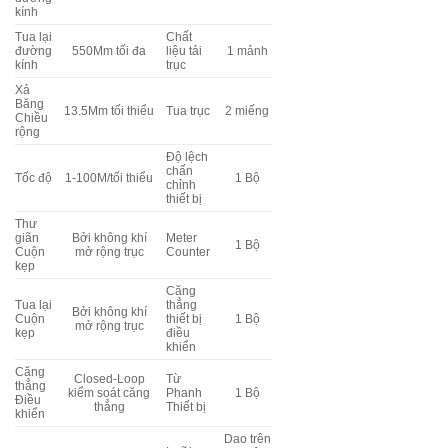
kính
Tua lại
Chất
đường
550Mm tối đa
liệu tải
1 mảnh
kính
trục
Xả
Băng
13.5Mm tối thiểu
Tua trục
2 miếng
Chiều
rộng
Độ lệch
chấn
Tốc độ
1-100M/tối thiểu
1 Bộ
chỉnh
thiết bị
Thư
giãn
Bởi không khí
Meter
1 Bộ
Cuộn
mở rộng trục
Counter
kẹp
Căng
Tua lại
thẳng
Bởi không khí
Cuộn
thiết bị
1 Bộ
mở rộng trục
kẹp
điều
khiển
Căng
Closed-Loop
Từ
thẳng
kiểm soát căng
Phanh
1 Bộ
Điều
thẳng
Thiết bị
khiển
Dao trên