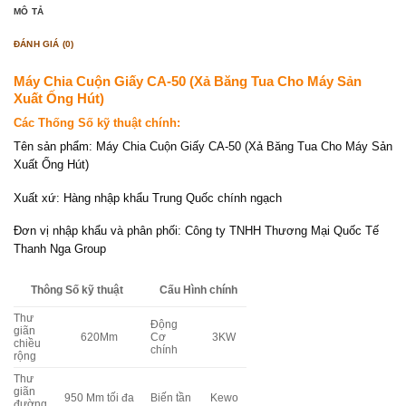
MÔ TẢ
ĐÁNH GIÁ (0)
Máy Chia Cuộn Giấy CA-50 (Xả Băng Tua Cho Máy Sản
Xuất Ống Hút)
Các Thống Số kỹ thuật chính:
Tên sản phẩm: Máy Chia Cuộn Giấy CA-50 (Xả Băng Tua Cho Máy Sản
Xuất Ống Hút)
Xuất xứ: Hàng nhập khẩu Trung Quốc chính ngạch
Đơn vị nhập khẩu và phân phối: Công ty TNHH Thương Mại Quốc Tế
Thanh Nga Group
Thông Số kỹ thuật
Cấu Hình chính
Thư
Động
giãn
620Mm
Cơ
3KW
chiều
chính
rộng
Thư
giãn
950 Mm tối đa
Biến tần
Kewo
đường