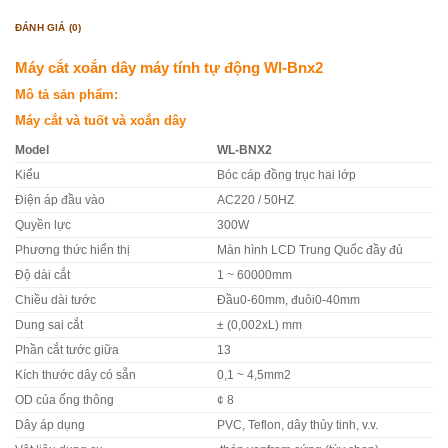
ĐÁNH GIÁ (0)
Máy cắt xoắn dây máy tính tự động Wl-Bnx2
Mô tả sản phẩm:
Máy cắt và tuốt và xoắn dây
Model
WL-BNX2
Kiểu
Bóc cáp đồng trục hai lớp
Điện áp đầu vào
AC220 / 50HZ
Quyền lực
300W
Phương thức hiển thị
Màn hình LCD Trung Quốc đầy đủ
Độ dài cắt
1 ~ 60000mm
Chiều dài tước
Đầu0-60mm, đuôi0-40mm
Dung sai cắt
± (0,002xL) mm
Phần cắt tước giữa
13
Kích thước dây có sẵn
0,1
~
4,5mm2
OD của ống thông
¢ 8
Dây áp dụng
PVC, Teflon, dây thủy tinh, v.v.