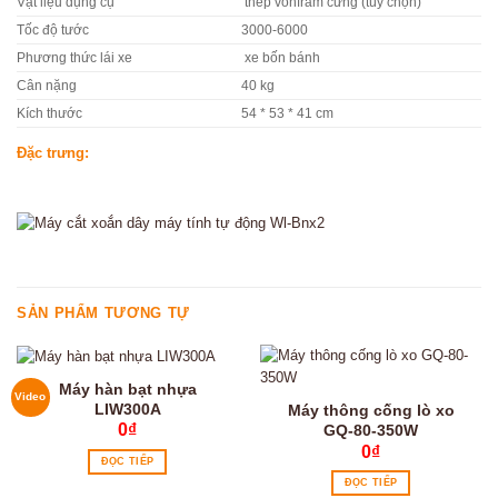
Vật liệu dụng cụ
thép vonfram cứng (tùy chọn)
Tốc độ tước
3000-6000
Phương thức lái xe
xe bốn bánh
Cân nặng
40 kg
Kích thước
54 * 53 * 41 cm
Đặc trưng:
SẢN PHẨM TƯƠNG TỰ
Máy hàn bạt nhựa
Video
LIW300A
Máy thông cống lò xo
0
₫
GQ-80-350W
0
₫
ĐỌC TIẾP
ĐỌC TIẾP