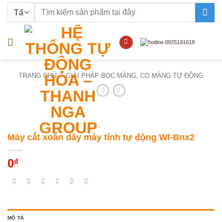
Bỏ
Tìm
qua
kiếm:
nội
dung
TRANG CHỦ
/
GIẢI PHÁP BỌC MÀNG, CO MÀNG TỰ ĐỘNG
Máy cắt xoắn dây máy tính tự động Wl-Bnx2
0
₫
MÔ TẢ