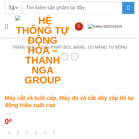
Bỏ
Tìm
qua
kiếm:
nội
dung
TRANG CHỦ
/
GIẢI PHÁP BỌC MÀNG, CO MÀNG TỰ ĐỘNG
Máy cắt và tuốt cáp, Máy đo và cắt dây cáp lõi tự
động hiệu suất cao
0
₫