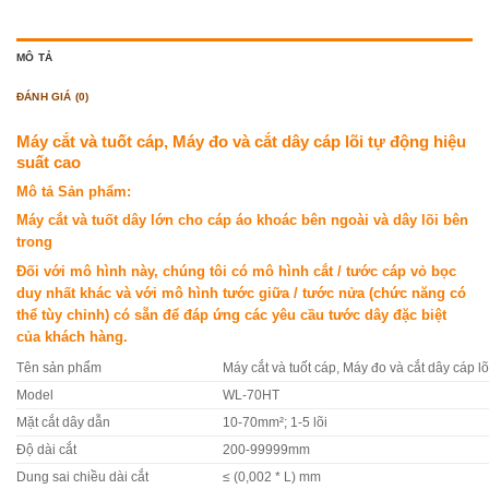
MÔ TẢ
ĐÁNH GIÁ (0)
Máy cắt và tuốt cáp, Máy đo và cắt dây cáp lõi tự động hiệu
suất cao
Mô tả Sản phẩm:
Máy cắt và tuốt dây lớn cho cáp áo khoác bên ngoài và dây lõi bên
trong
Đối với mô hình này, chúng tôi có mô hình cắt / tước cáp vỏ bọc
duy nhất khác và với mô hình tước giữa / tước nửa (chức năng có
thể tùy chỉnh) có sẵn để đáp ứng các yêu cầu tước dây đặc biệt
của khách hàng.
Tên sản phẩm
Máy cắt và tuốt cáp, Máy đo và cắt dây cáp lõ
Model
WL-70HT
Mặt cắt dây dẫn
10-70mm²; 1-5 lõi
Độ dài cắt
200-99999mm
Dung sai chiều dài cắt
≤ (0,002 * L) mm