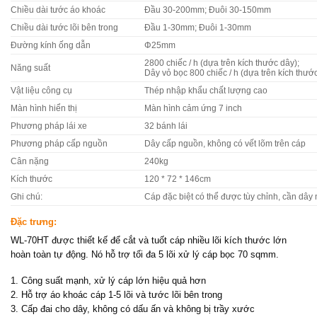
Chiều dài tước áo khoác
Đầu 30-200mm; Đuôi 30-150mm
Chiều dài tước lõi bên trong
Đầu 1-30mm; Đuôi 1-30mm
Đường kính ống dẫn
Φ25mm
2800 chiếc / h (dựa trên kích thước dây);
Năng suất
Dây vỏ bọc 800 chiếc / h (dựa trên kích thướ
Vật liệu công cụ
Thép nhập khẩu chất lượng cao
Màn hình hiển thị
Màn hình cảm ứng 7 inch
Phương pháp lái xe
32 bánh lái
Phương pháp cấp nguồn
Dây cấp nguồn, không có vết lõm trên cáp
Cân nặng
240kg
Kích thước
120 * 72 * 146cm
Ghi chú:
Cáp đặc biệt có thể được tùy chỉnh, cần dây
Đặc trưng:
WL-70HT được thiết kế để cắt và tuốt cáp nhiều lõi kích thước lớn
hoàn toàn tự động. Nó hỗ trợ tối đa 5 lõi xử lý cáp bọc 70 sqmm.
1. Công suất mạnh, xử lý cáp lớn hiệu quả hơn
2. Hỗ trợ áo khoác cáp 1-5 lõi và tước lõi bên trong
3. Cấp đai cho dây, không có dấu ấn và không bị trầy xước