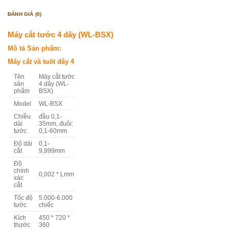
ĐÁNH GIÁ (0)
Máy cắt tước 4 dây (WL-BSX)
Mô tả Sản phẩm:
Máy cắt và tuốt dây 4
Tên
Máy cắt tước
sản
4 dây (WL-
phẩm
BSX)
Model
WL-BSX
Chiều
đầu 0,1-
dài
35mm, đuôi:
tước
0,1-60mm
Độ dài
0,1-
cắt
9,999mm
Độ
chính
0,002 * Lmm
xác
cắt
Tốc độ
5.000-6.000
tước
chiếc
Kích
450 * 720 *
thước
360