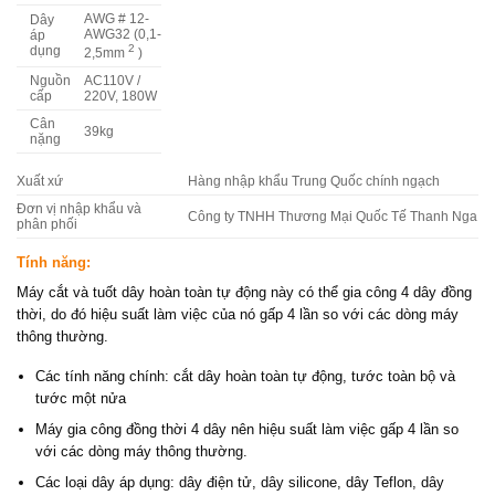
AWG # 12-
Dây
AWG32 (0,1-
áp
2
dụng
2,5mm
)
Nguồn
AC110V /
cấp
220V, 180W
Cân
39kg
nặng
Xuất xứ
Hàng nhập khẩu Trung Quốc chính ngạch
Đơn vị nhập khẩu và
Công ty TNHH Thương Mại Quốc Tế Thanh Nga
phân phối
Tính năng:
Máy cắt và tuốt dây hoàn toàn tự động này có thể gia công 4 dây đồng
thời, do đó hiệu suất làm việc của nó gấp 4 lần so với các dòng máy
thông thường.
Các tính năng chính: cắt dây hoàn toàn tự động, tước toàn bộ và
tước một nửa
Máy gia công đồng thời 4 dây nên hiệu suất làm việc gấp 4 lần so
với các dòng máy thông thường.
Các loại dây áp dụng: dây điện tử, dây silicone, dây Teflon, dây