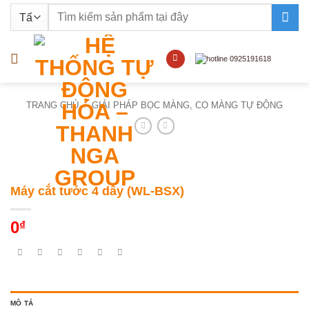
Bỏ
Tìm
qua
kiếm:
nội
dung
TRANG CHỦ
/
GIẢI PHÁP BỌC MÀNG, CO MÀNG TỰ ĐỘNG
Máy cắt tước 4 dây (WL-BSX)
0
₫
MÔ TẢ