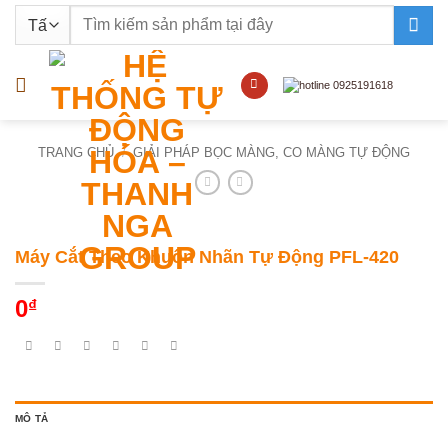
Bỏ
Tìm
qua
kiếm:
nội
dung
TRANG CHỦ
/
GIẢI PHÁP BỌC MÀNG, CO MÀNG TỰ ĐỘNG
Máy Cắt Theo Khuôn Nhãn Tự Động PFL-420
0
₫
MÔ TẢ