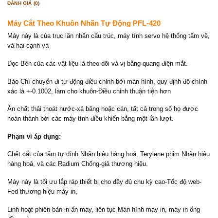
ĐÁNH GIÁ (0)
Máy Cắt Theo Khuôn Nhãn Tự Động PFL-420
Máy này là của trục lăn nhấn cấu trúc, máy tính servo hệ thống tấm vẽ,
và hai cạnh và
Dọc Bên của các vật liệu là theo dõi và vị bằng quang điện mắt.
Báo Chí chuyến đi tự động điều chỉnh bởi màn hình, quy định độ chính
xác là +-0.1002, làm cho khuôn-Điều chỉnh thuận tiện hơn
Ăn chất thải thoát nước-xả băng hoặc cán, tất cả trong số họ được
hoàn thành bởi các máy tính điều khiển bằng một lần lượt.
Phạm vi áp dụng:
Chết cắt của tấm tự dính Nhãn hiệu hàng hoá, Terylene phim Nhãn hiệu
hàng hoá, và các Radium Chống-giả thương hiệu.
Máy này là tối ưu lắp ráp thiết bị cho đầy đủ chu kỳ cao-Tốc độ web-
Fed thương hiệu máy in,
Linh hoạt phiên bản in ấn máy, liên tục Màn hình máy in, máy in ống