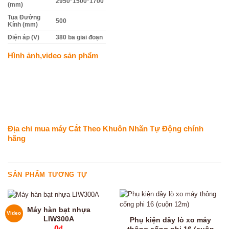
2950*1500*1700
(mm)
Tua Đường
500
Kính (mm)
Điện áp (V)
380 ba giai đoạn
Hình ảnh,video sản phẩm
Địa chỉ mua máy Cắt Theo Khuôn Nhãn Tự Động chính
hãng
SẢN PHẨM TƯƠNG TỰ
Máy hàn bạt nhựa
Video
LIW300A
Phụ kiện dây lò xo máy
0
₫
thông cống phi 16 (cuộn