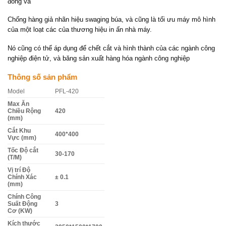
đồng và
Chống hàng giả nhãn hiệu swaging búa, và cũng là tối ưu máy mô hình
của một loạt các của thương hiệu in ấn nhà máy.
Nó cũng có thể áp dụng để chết cắt và hình thành của các ngành công
nghiệp điện tử, và băng sản xuất hàng hóa ngành công nghiệp
Thông số sản phẩm
Model
PFL-420
Max Ăn
Chiều Rộng
420
(mm)
Cắt Khu
400*400
Vực (mm)
Tốc Độ cắt
30-170
(T/M)
Vị trí Độ
Chính Xác
± 0.1
(mm)
Chính Công
Suất Động
3
Cơ (KW)
Kích thước