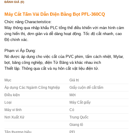
ĐÁNH GIÁ (0)
Máy Cắt Tấm Vải Dẫn Điện Bằng Bọt PFL-360CQ
Chức năng Characteristice:
Máy thông qua nhập khẩu PLC tổng thể điều khiển với màn hình cảm
ứng hiển thị, đơn giản và dễ dàng hoạt động. Tốc độ cắt nhanh, cao
Độ chính xác.
Phạm vi Áp Dụng:
Nó được áp dụng cho việc cắt của PVC phim, tấm cách nhiệt, Mylar,
bọt, băng công nghiệp, điện Tử Băng và khác nhau inch
Thiết lập. Thông qua cắt và nụ hôn cắt vật liệu điện tử.
Mục
Giá trị
Áp dụng Các Ngành Công Nghiệp
Giấy cuộn để cắt tấm
Điều kiện
Mới
Loại
Máy Cắt giấy
Máy vi tính
Có
Nơi Xuất Xứ
Trung Quốc
Giang tô
Tên thương hiệu
PFL