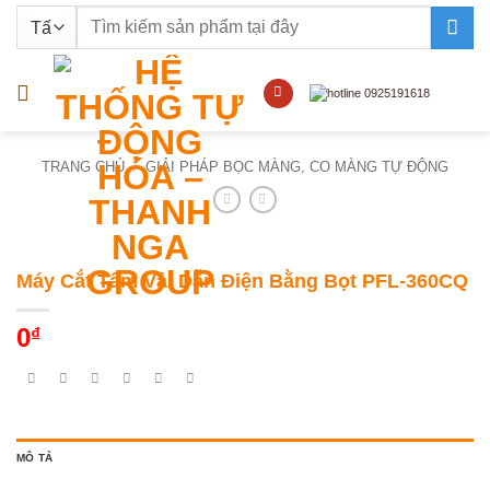
Bỏ
Tìm
qua
kiếm:
nội
dung
TRANG CHỦ
/
GIẢI PHÁP BỌC MÀNG, CO MÀNG TỰ ĐỘNG
Máy Cắt Tấm Vải Dẫn Điện Bằng Bọt PFL-360CQ
0
₫
MÔ TẢ