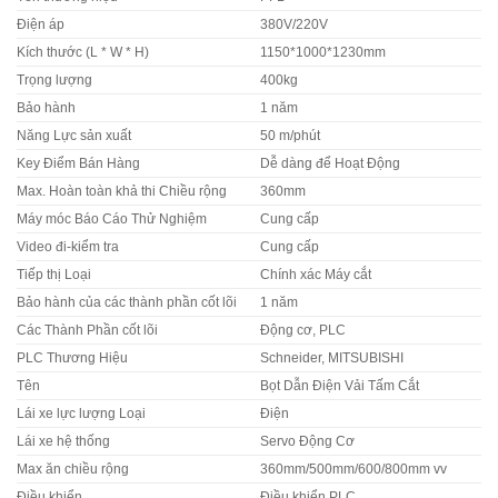
Điện áp
380V/220V
Kích thước (L * W * H)
1150*1000*1230mm
Trọng lượng
400kg
Bảo hành
1 năm
Năng Lực sản xuất
50 m/phút
Key Điểm Bán Hàng
Dễ dàng để Hoạt Động
Max. Hoàn toàn khả thi Chiều rộng
360mm
Máy móc Báo Cáo Thử Nghiệm
Cung cấp
Video đi-kiểm tra
Cung cấp
Tiếp thị Loại
Chính xác Máy cắt
Bảo hành của các thành phần cốt lõi
1 năm
Các Thành Phần cốt lõi
Động cơ, PLC
PLC Thương Hiệu
Schneider, MITSUBISHI
Tên
Bọt Dẫn Điện Vải Tấm Cắt
Lái xe lực lượng Loại
Điện
Lái xe hệ thống
Servo Động Cơ
Max ăn chiều rộng
360mm/500mm/600/800mm vv
Điều khiển
Điều khiển PLC