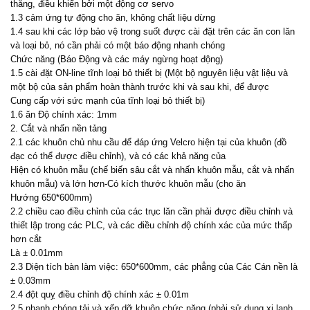
thẳng, điều khiển bởi một động cơ servo
1.3 cảm ứng tự động cho ăn, không chất liệu dừng
1.4 sau khi các lớp bảo vệ trong suốt được cài đặt trên các ăn con lăn
và loại bỏ, nó cần phải có một báo động nhanh chóng
Chức năng (Báo Động và các máy ngừng hoạt động)
1.5 cài đặt ON-line tĩnh loại bỏ thiết bị (Một bộ nguyên liệu vật liệu và
một bộ của sản phẩm hoàn thành trước khi và sau khi, để được
Cung cấp với sức mạnh của tĩnh loại bỏ thiết bị)
1.6 ăn Độ chính xác: 1mm
2. Cắt và nhấn nền tảng
2.1 các khuôn chủ nhu cầu để đáp ứng Velcro hiện tại của khuôn (đồ
đạc có thể được điều chỉnh), và có các khả năng của
Hiện có khuôn mẫu (chế biến sâu cắt và nhấn khuôn mẫu, cắt và nhấn
khuôn mẫu) và lớn hơn-Có kích thước khuôn mẫu (cho ăn
Hướng 650*600mm)
2.2 chiều cao điều chỉnh của các trục lăn cần phải được điều chỉnh và
thiết lập trong các PLC, và các điều chỉnh độ chính xác của mức thấp
hơn cắt
Là ± 0.01mm
2.3 Diện tích bàn làm việc: 650*600mm, các phẳng của Các Cán nền là
± 0.03mm
2.4 đột quỵ điều chỉnh độ chính xác ± 0.01m
2.5 nhanh chóng tải và xếp dỡ khuôn chức năng (phải sử dụng xi lanh