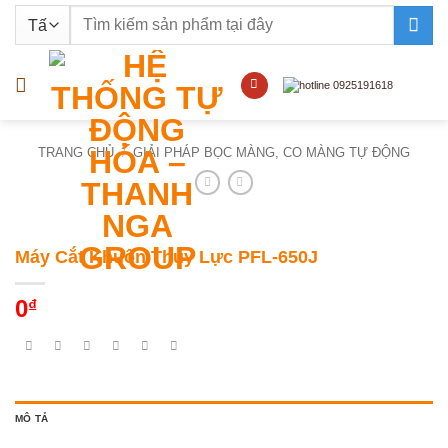
Bỏ
Tìm
qua
kiếm:
nội
dung
TRANG CHỦ
/
GIẢI PHÁP BỌC MÀNG, CO MÀNG TỰ ĐỘNG
Máy Cắt Khuôn Thủy Lực PFL-650J
0
₫
MÔ TẢ