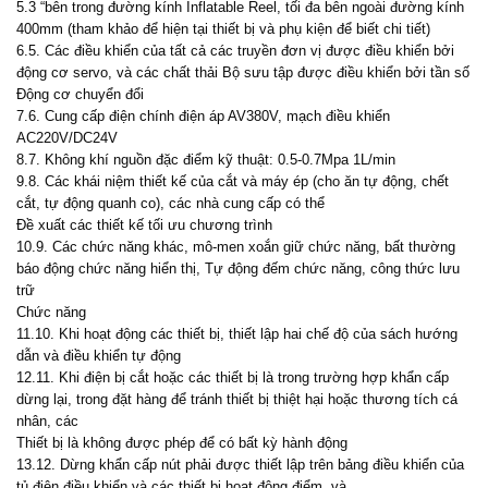
5.3 “bên trong đường kính Inflatable Reel, tối đa bên ngoài đường kính
400mm (tham khảo để hiện tại thiết bị và phụ kiện để biết chi tiết)
6.5. Các điều khiển của tất cả các truyền đơn vị được điều khiển bởi
động cơ servo, và các chất thải Bộ sưu tập được điều khiển bởi tần số
Động cơ chuyển đổi
7.6. Cung cấp điện chính điện áp AV380V, mạch điều khiển
AC220V/DC24V
8.7. Không khí nguồn đặc điểm kỹ thuật: 0.5-0.7Mpa 1L/min
9.8. Các khái niệm thiết kế của cắt và máy ép (cho ăn tự động, chết
cắt, tự động quanh co), các nhà cung cấp có thể
Đề xuất các thiết kế tối ưu chương trình
10.9. Các chức năng khác, mô-men xoắn giữ chức năng, bất thường
báo động chức năng hiển thị, Tự động đếm chức năng, công thức lưu
trữ
Chức năng
11.10. Khi hoạt động các thiết bị, thiết lập hai chế độ của sách hướng
dẫn và điều khiển tự động
12.11. Khi điện bị cắt hoặc các thiết bị là trong trường hợp khẩn cấp
dừng lại, trong đặt hàng để tránh thiết bị thiệt hại hoặc thương tích cá
nhân, các
Thiết bị là không được phép để có bất kỳ hành động
13.12. Dừng khẩn cấp nút phải được thiết lập trên bảng điều khiển của
tủ điện điều khiển và các thiết bị hoạt động điểm, và