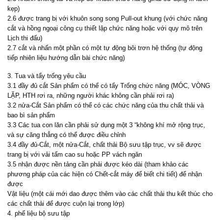
kẹp)
2.6 được trang bị với khuôn song song Pull-out khung (với chức năng
cắt và hồng ngoại công cụ thiết lập chức năng hoặc với quy mô trên
Lịch thi đấu)
2.7 cắt và nhấn một phần có một tự động bôi trơn hệ thống (tự động
tiếp nhiên liệu hướng dẫn bài chức năng)
3. Tua và tẩy trống yêu cầu
3.1 đầy đủ cắt Sản phẩm có thể có tẩy Trống chức năng (MÓC, VÒNG
LẶP, HTH rơi ra, những người khác không cần phải rơi ra)
3.2 nửa-Cắt Sản phẩm có thể có các chức năng của thu chất thải và
bao bì sản phẩm
3.3 Các tua con lăn cần phải sử dụng một 3 “không khí mở rộng trục,
và sự căng thẳng có thể được điều chỉnh
3.4 đầy đủ-Cắt, một nửa-Cắt, chất thải Bộ sưu tập trục, vv sẽ được
trang bị với vải tấm cao su hoặc PP vách ngăn
3.5 nhận được nền tảng cần phải được kéo dài (tham khảo các
phương pháp của các hiện có Chết-cắt máy để biết chi tiết) để nhận
được
Vật liệu (một cái mới dao được thêm vào các chất thải thu kết thúc cho
các chất thải để được cuộn lại trong lớp)
4. phế liệu bộ sưu tập