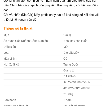
Gỡ lỗi nhân viên có nhiều hơn năm năm của làm việc trong các cắt
Báo Chí (chết cắt) ngành công nghiệp. Kinh nghiệm, có thể hoạt động
các
Cắt và nhấn (Die-Cắt) Máy proficiently, và có khả năng để đối phó với
thiết bị liên quan vấn đề
Thông số kĩ thuật
Mục
Giá trị
Áp dụng Các Ngành Công Nghiệp
Nhà Máy sản xuất
Điều kiện
Mới
Loại
Die-cắt Máy
Máy vi tính
Có
Nơi Xuất Xứ
Trung Quốc
Giang tô
DAPENG
AC 220V/380V 50Hz
4200*2700*1700mm
2138kg
Bảo hành
1 năm