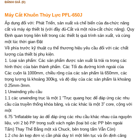
ĐÁNH GIÁ (0)
Máy Cắt Khuôn Thủy Lực PFL-650J
Áp dụng đối với: Phát Triển, sản xuất và chế biến của đa-chức năng
cắt và máy ép thiết bị (với đầy đủ-Cắt và một nửa-cắt chức năng). Quy
Định quan trọng liên kết trong các thiết bị quá trình sản xuất, và cùng
một lúc thời gian Đặt
Về phía trước kỹ thuật cụ thể thương hiệu yêu cầu đối với các chất
lượng của thiết bị phụ kiện.
1. Loại sản phẩm: Các sản phẩm được sản xuất là trải ra trong các
hình thức của bán thành phẩm. Các Tối đa đường kính ngoài của
Các cuộn là 1000mm, chiều rộng của các sản phẩm là 650mm, các
trọng lượng là khoảng 300kg, và độ dày của các sản phẩm là khoảng
0.25mm-3mm.
1 Unwinding yêu cầu
1.1 các unwinding trục là một 1 “Trục quang học để đáp ứng các nhu
cầu của truyền thống khóa băng, và các khác là một 3” core, cộng với
một
6.75 “Inflatable tay áo để đáp ứng các nhu cầu khác nhau của nguyên
liệu, với 2 bộ PP trong suốt vách ngăn (loại bỏ các PP bên ngoài
Tấm) Thay Thế Bằng một xả Chuck, bên trong tấm Vẫn Còn)
1.2 cho ăn kẹp đơn vị cần phải duy trì một liên tục và ổn định căng