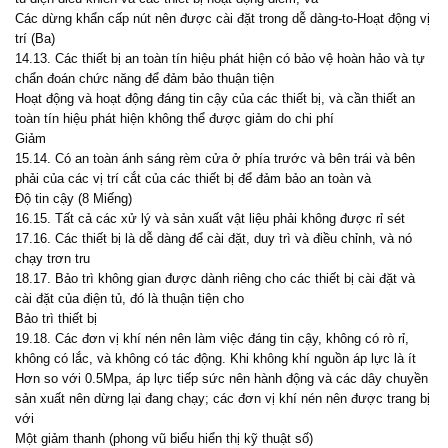
Các dừng khẩn cấp nút nên được cài đặt trong dễ dàng-to-Hoạt động vị
trí (Ba)
14.13. Các thiết bị an toàn tín hiệu phát hiện có bảo vệ hoàn hảo và tự
chẩn đoán chức năng để đảm bảo thuận tiện
Hoạt động và hoạt động đáng tin cậy của các thiết bị, và cần thiết an
toàn tín hiệu phát hiện không thể được giảm do chi phí
Giảm
15.14. Có an toàn ánh sáng rèm cửa ở phía trước và bên trái và bên
phải của các vị trí cắt của các thiết bị để đảm bảo an toàn và
Độ tin cậy (8 Miếng)
16.15. Tất cả các xử lý và sản xuất vật liệu phải không được rỉ sét
17.16. Các thiết bị là dễ dàng để cài đặt, duy trì và điều chỉnh, và nó
chạy trơn tru
18.17. Bảo trì không gian được dành riêng cho các thiết bị cài đặt và
cài đặt của điện tủ, đó là thuận tiện cho
Bảo trì thiết bị
19.18. Các đơn vị khí nén nên làm việc đáng tin cậy, không có rò rỉ,
không có lắc, và không có tác động. Khi không khí nguồn áp lực là ít
Hơn so với 0.5Mpa, áp lực tiếp sức nên hành động và các dây chuyền
sản xuất nên dừng lại đang chạy; các đơn vị khí nén nên được trang bị
với
Một giảm thanh (phong vũ biểu hiển thị kỹ thuật số)