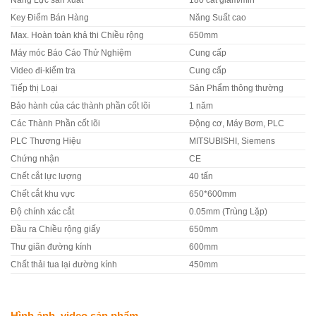
Năng Lực sản xuất
180 cắt giảm/min
Key Điểm Bán Hàng
Năng Suất cao
Max. Hoàn toàn khả thi Chiều rộng
650mm
Máy móc Báo Cáo Thử Nghiệm
Cung cấp
Video đi-kiểm tra
Cung cấp
Tiếp thị Loại
Sản Phẩm thông thường
Bảo hành của các thành phần cốt lõi
1 năm
Các Thành Phần cốt lõi
Động cơ, Máy Bơm, PLC
PLC Thương Hiệu
MITSUBISHI, Siemens
Chứng nhận
CE
Chết cắt lực lượng
40 tấn
Chết cắt khu vực
650*600mm
Độ chính xác cắt
0.05mm (Trùng Lặp)
Đầu ra Chiều rộng giấy
650mm
Thư giãn đường kính
600mm
Chất thải tua lại đường kính
450mm
Hình ảnh, video sản phẩm