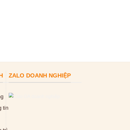
TN510
0
₫
ĐỌC TIẾP
H
ZALO DOANH NGHIỆP
ng
 tin