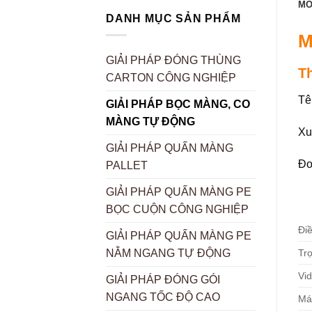
MÔ
DANH MỤC SẢN PHẨM
M
GIẢI PHÁP ĐÓNG THÙNG
T
CARTON CÔNG NGHIỆP
Tê
GIẢI PHÁP BỌC MÀNG, CO
MÀNG TỰ ĐỘNG
Xu
GIẢI PHÁP QUẤN MÀNG
Đơ
PALLET
GIẢI PHÁP QUẤN MÀNG PE
BỌC CUỘN CÔNG NGHIỆP
Điề
GIẢI PHÁP QUẤN MÀNG PE
Tr
NẰM NGANG TỰ ĐỘNG
Vid
GIẢI PHÁP ĐÓNG GÓI
NGANG TỐC ĐỘ CAO
Má