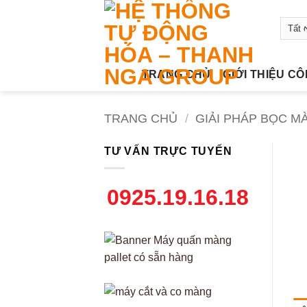
Bỏ
qua
nội
dung
TRANG CHỦ
GIỚI THIỆU C
TRANG CHỦ
/
GIẢI PHÁP BỌC M
TƯ VẤN TRỰC TUYẾN
0925.19.16.18