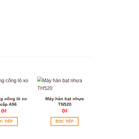
Video
g cống lò xo
Máy hàn bạt nhựa
 cấp A96
TN520
0
₫
0
₫
C TIẾP
ĐỌC TIẾP
Máy hàn bạt n