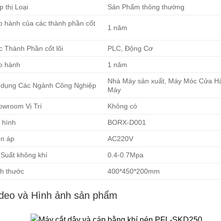
p thị Loại
Sản Phẩm thông thường
o hành của các thành phần cốt
1 năm
c Thành Phần cốt lõi
PLC, Động Cơ
o hành
1 năm
Nhà Máy sản xuất, Máy Móc Cửa H
 dụng Các Ngành Công Nghiệp
Máy
owroom Vị Trí
Không có
 hình
BORX-D001
ện áp
AC220V
 Suất không khí
0.4-0.7Mpa
ch thước
400*450*200mm
deo và Hình ảnh sản phẩm