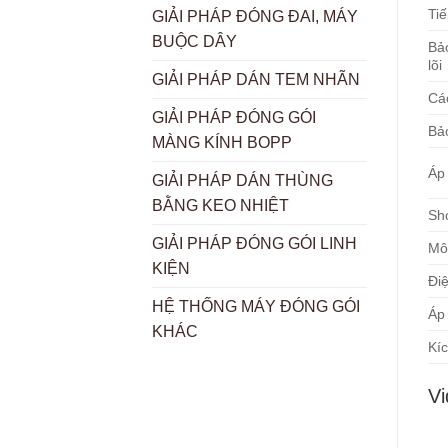
Tiế
GIẢI PHÁP ĐÓNG ĐAI, MÁY
BUỘC DÂY
Bả
lõi
GIẢI PHÁP DÁN TEM NHÃN
Cá
GIẢI PHÁP ĐÓNG GÓI
Bả
MÀNG KÍNH BOPP
Áp
GIẢI PHÁP DÁN THÙNG
BẰNG KEO NHIỆT
Sh
GIẢI PHÁP ĐÓNG GÓI LINH
Mô
KIỆN
Đi
HỆ THỐNG MÁY ĐÓNG GÓI
Áp
KHÁC
Kí
Vi