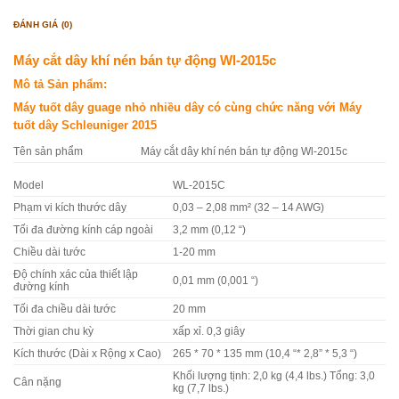
ĐÁNH GIÁ (0)
Máy cắt dây khí nén bán tự động Wl-2015c
Mô tả Sản phẩm:
Máy tuốt dây guage nhỏ nhiều dây có cùng chức năng với Máy
tuốt dây Schleuniger 2015
Tên sản phẩm
Máy cắt dây khí nén bán tự động Wl-2015c
Model
WL-2015C
Phạm vi kích thước dây
0,03 – 2,08 mm² (32 – 14 AWG)
Tối đa đường kính cáp ngoài
3,2 mm (0,12 “)
Chiều dài tước
1-20 mm
Độ chính xác của thiết lập
0,01 mm (0,001 “)
đường kính
Tối đa chiều dài tước
20 mm
Thời gian chu kỳ
xấp xỉ. 0,3 giây
Kích thước (Dài x Rộng x Cao)
265 * 70 * 135 mm (10,4 “* 2,8” * 5,3 “)
Khối lượng tịnh: 2,0 kg (4,4 lbs.) Tổng: 3,0
Cân nặng
kg (7,7 lbs.)