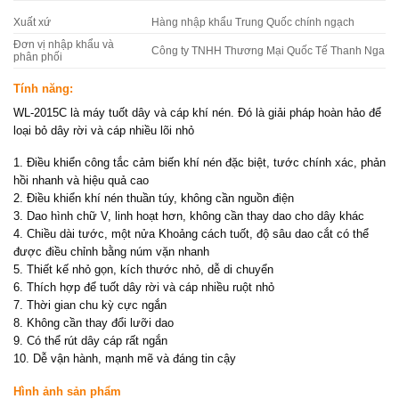
Xuất xứ
Hàng nhập khẩu Trung Quốc chính ngạch
Đơn vị nhập khẩu và
Công ty TNHH Thương Mại Quốc Tế Thanh Nga
phân phối
Tính năng:
WL-2015C là máy tuốt dây và cáp khí nén. Đó là giải pháp hoàn hảo để
loại bỏ dây rời và cáp nhiều lõi nhỏ
1. Điều khiển công tắc cảm biến khí nén đặc biệt, tước chính xác, phản
hồi nhanh và hiệu quả cao
2. Điều khiển khí nén thuần túy, không cần nguồn điện
3. Dao hình chữ V, linh hoạt hơn, không cần thay dao cho dây khác
4. Chiều dài tước, một nửa Khoảng cách tuốt, độ sâu dao cắt có thể
được điều chỉnh bằng núm vặn nhanh
5. Thiết kế nhỏ gọn, kích thước nhỏ, dễ di chuyển
6. Thích hợp để tuốt dây rời và cáp nhiều ruột nhỏ
7. Thời gian chu kỳ cực ngắn
8. Không cần thay đổi lưỡi dao
9. Có thể rút dây cáp rất ngắn
10. Dễ vận hành, mạnh mẽ và đáng tin cậy
Hình ảnh sản phẩm