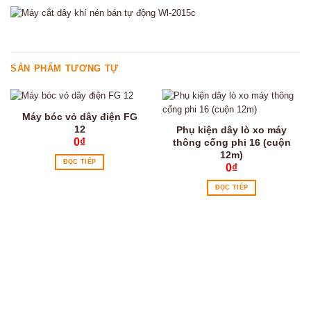
SẢN PHẨM TƯƠNG TỰ
Máy bóc vỏ dây điện FG
12
Phụ kiện dây lò xo máy
0
₫
thông cống phi 16 (cuộn
12m)
ĐỌC TIẾP
0
₫
ĐỌC TIẾP