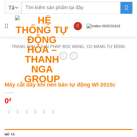
Bỏ
Tìm
qua
kiếm:
nội
dung
TRANG CHỦ
/
GIẢI PHÁP BỌC MÀNG, CO MÀNG TỰ ĐỘNG
Máy cắt dây khí nén bán tự động Wl-2015c
0
₫
MÔ TẢ