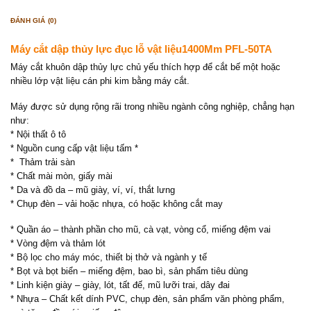
ĐÁNH GIÁ (0)
Máy cắt dập thủy lực đục lỗ vật liệu1400Mm PFL-50TA
Máy cắt khuôn dập thủy lực chủ yếu thích hợp để cắt bế một hoặc
nhiều lớp vật liệu cán phi kim bằng máy cắt.
Máy được sử dụng rộng rãi trong nhiều ngành công nghiệp, chẳng hạn
như:
* Nội thất ô tô
* Nguồn cung cấp vật liệu tấm *
* Thảm trải sàn
* Chất mài mòn, giấy mài
* Da và đồ da – mũ giày, ví, ví, thắt lưng
* Chụp đèn – vải hoặc nhựa, có hoặc không cắt may
* Quần áo – thành phần cho mũ, cà vạt, vòng cổ, miếng đệm vai
* Vòng đệm và thảm lót
* Bộ lọc cho máy móc, thiết bị thở và ngành y tế
* Bọt và bọt biển – miếng đệm, bao bì, sản phẩm tiêu dùng
* Linh kiện giày – giày, lót, tất đế, mũ lưỡi trai, dây đai
* Nhựa – Chất kết dính PVC, chụp đèn, sản phẩm văn phòng phẩm,