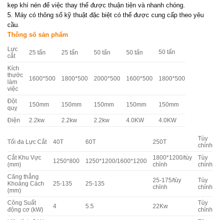
kẹp khí nén để việc thay thế được thuận tiện và nhanh chóng.
5. Máy có thông số kỹ thuật đặc biệt có thể được cung cấp theo yêu
cầu.
Thông số sản phẩm
Lực
50 tấn
25 tấn
25 tấn
50 tấn
50 tấn
cắt
Kích
thước
1600*500
1800*500
2000*500
1600*500
1800*500
làm
việc
Đột
150mm
150mm
150mm
150mm
150mm
quỵ
Điện
2.2kw
2.2kw
2.2kw
4.0KW
4.0KW
Tùy
Tối đa Lực Cắt
40T
60T
250T
chỉnh
Cắt Khu Vực
1800*1200/tùy
Tùy
1250*800
1250*1200/1600*1200
(mm)
chỉnh
chỉnh
Căng thẳng
25-175/tùy
Tùy
Khoảng Cách
25-135
25-135
chỉnh
chỉnh
(mm)
Công Suất
Tùy
4
5.5
22Kw
động cơ (kW)
chỉnh