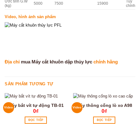
Ước tính G.W
Tùy
5000
7500
15900
(kg)
chỉnh
Video, hình ảnh sản phẩm
Địa chỉ
mua Máy cắt khuôn dập thủy lực
chính hãng
SẢN PHẨM TƯƠNG TỰ
Máy bắt vít tự động TB-01
Máy thông cống lò xo A98
Video
Video
0
₫
0
₫
ĐỌC TIẾP
ĐỌC TIẾP