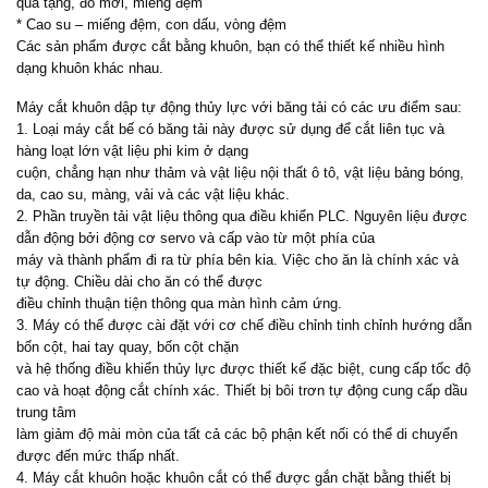
quà tặng, đồ mới, miếng đệm
* Cao su – miếng đệm, con dấu, vòng đệm
Các sản phẩm được cắt bằng khuôn, bạn có thể thiết kế nhiều hình
dạng khuôn khác nhau.
Máy cắt khuôn dập tự động thủy lực với băng tải có các ưu điểm sau:
1. Loại máy cắt bế có băng tải này được sử dụng để cắt liên tục và
hàng loạt lớn vật liệu phi kim ở dạng
cuộn, chẳng hạn như thảm và vật liệu nội thất ô tô, vật liệu bảng bóng,
da, cao su, màng, vải và các vật liệu khác.
2. Phần truyền tải vật liệu thông qua điều khiển PLC. Nguyên liệu được
dẫn động bởi động cơ servo và cấp vào từ một phía của
máy và thành phẩm đi ra từ phía bên kia. Việc cho ăn là chính xác và
tự động. Chiều dài cho ăn có thể được
điều chỉnh thuận tiện thông qua màn hình cảm ứng.
3. Máy có thể được cài đặt với cơ chế điều chỉnh tinh chỉnh hướng dẫn
bốn cột, hai tay quay, bốn cột chặn
và hệ thống điều khiển thủy lực được thiết kế đặc biệt, cung cấp tốc độ
cao và hoạt động cắt chính xác. Thiết bị bôi trơn tự động cung cấp dầu
trung tâm
làm giảm độ mài mòn của tất cả các bộ phận kết nối có thể di chuyển
được đến mức thấp nhất.
4. Máy cắt khuôn hoặc khuôn cắt có thể được gắn chặt bằng thiết bị