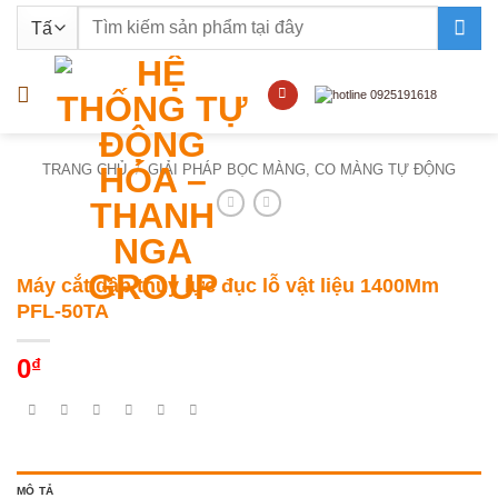
Bỏ
Tìm
qua
kiếm:
nội
dung
TRANG CHỦ
/
GIẢI PHÁP BỌC MÀNG, CO MÀNG TỰ ĐỘNG
Máy cắt dập thủy lực đục lỗ vật liệu 1400Mm
PFL-50TA
0
₫
MÔ TẢ