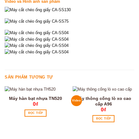
Video và Hình ảnh sản phẩm
SẢN PHẨM TƯƠNG TỰ
Máy hàn bạt nhựa TN520
Máy thông cống lò xo cao
Video
cấp A96
0
₫
0
₫
ĐỌC TIẾP
ĐỌC TIẾP