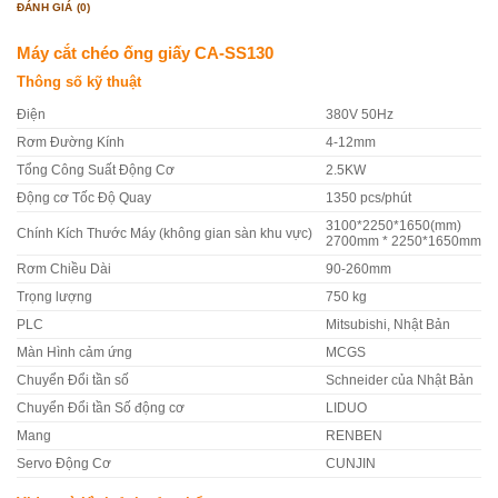
ĐÁNH GIÁ (0)
Máy cắt chéo ống giấy CA-SS130
Thông số kỹ thuật
Điện
380V 50Hz
Rơm Đường Kính
4-12mm
Tổng Công Suất Động Cơ
2.5KW
Động cơ Tốc Độ Quay
1350 pcs/phút
3100*2250*1650(mm)
Chính Kích Thước Máy (không gian sàn khu vực)
2700mm * 2250*1650mm
Rơm Chiều Dài
90-260mm
Trọng lượng
750 kg
PLC
Mitsubishi, Nhật Bản
Màn Hình cảm ứng
MCGS
Chuyển Đổi tần số
Schneider của Nhật Bản
Chuyển Đổi tần Số động cơ
LIDUO
Mang
RENBEN
Servo Động Cơ
CUNJIN