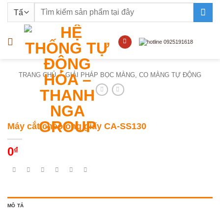
Bỏ
Tìm
qua
kiếm:
nội
dung
TRANG CHỦ
/
GIẢI PHÁP BỌC MÀNG, CO MÀNG TỰ ĐỘNG
Máy cắt chéo ống giấy CA-SS130
0
₫
MÔ TẢ