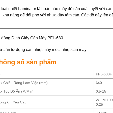
 loạt nhiệt Laminator là hoàn hảo máy để sản xuất tuyệt vời cá
i khả năng để đối phó với nhựa dày tấm cán. Các độ dày lên đế
__________________________________________________
 động Dính Giấy Cán Máy PFL-680
ức ăn tự động cán nhiệt máy móc, nhiệt cán máy
hông số sản phẩm
 hình
PFL-680F
x Chiều Rộng Làm Việc (mm)
640
x Tốc Độ Ăn (M/Min)
0.5-15
2CFM 100
ông khí Yêu Cầu
0.25
iệt Độ cán
70-130