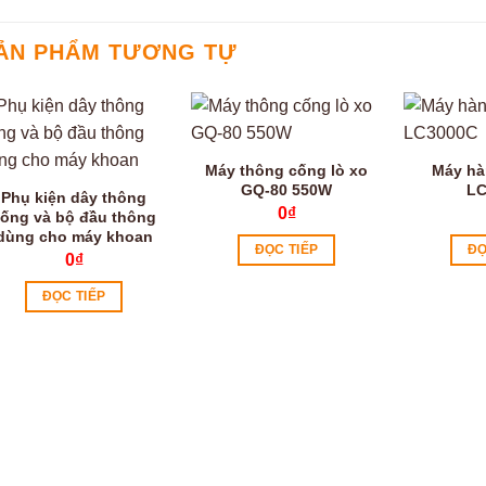
ẢN PHẨM TƯƠNG TỰ
Máy thông cống lò xo
Máy hà
GQ-80 550W
LC
Phụ kiện dây thông
0
₫
ống và bộ đầu thông
dùng cho máy khoan
ĐỌC TIẾP
ĐỌ
0
₫
ĐỌC TIẾP