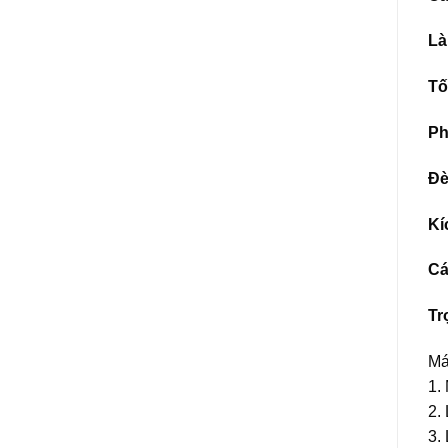
Là
Tố
Ph
Đè
Kí
Cá
Tr
Má
1.
2.
3.