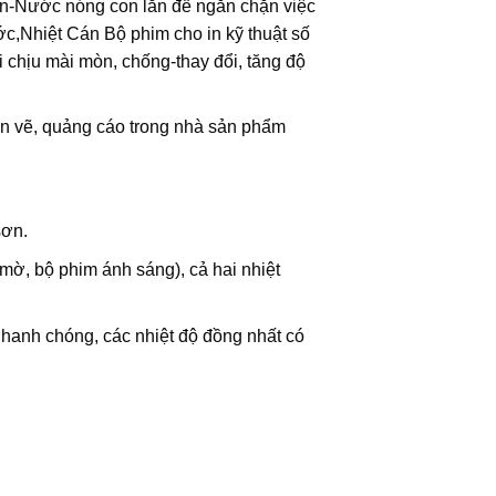
sẵn-Nước nóng con lăn để ngăn chặn việc
ớc,Nhiệt Cán Bộ phim cho in kỹ thuật số
 chịu mài mòn, chống-thay đổi, tăng độ
bản vẽ, quảng cáo trong nhà sản phẩm
sơn.
mờ, bộ phim ánh sáng), cả hai nhiệt
anh chóng, các nhiệt độ đồng nhất có