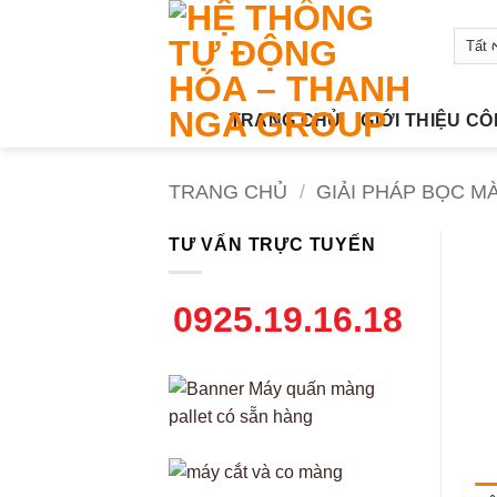
Bỏ
qua
nội
dung
TRANG CHỦ
GIỚI THIỆU C
TRANG CHỦ
/
GIẢI PHÁP BỌC M
TƯ VẤN TRỰC TUYẾN
0925.19.16.18