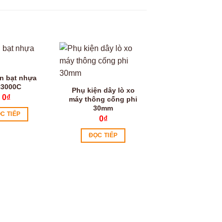
Video
n bạt nhựa
3000C
Phụ kiện dây lò xo
0
₫
máy thông cống phi
30mm
C TIẾP
0
₫
ĐỌC TIẾP
Máy hàn bạt n
TN510
0
₫
ĐỌC TIẾP