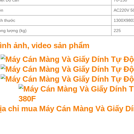
ện
AC220V 5
ch thước
1300X980
ọng lượng (kg)
225
ình ảnh, video sản phẩm
ịa chỉ mua
Máy Cán Màng Và Giấy D