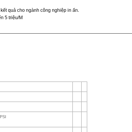
n kết quả cho ngành công nghiệp in ấn.
n 5 triệu/M
_________________________________________________
PSI