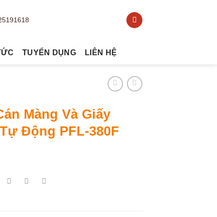
TỨC
TUYỂN DỤNG
LIÊN HỆ
Cán Màng Và Giấy
 Tự Động PFL-380F