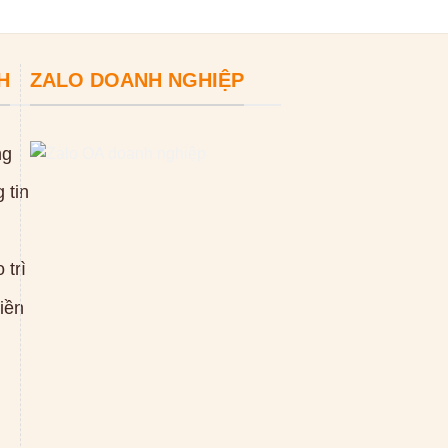
H
ZALO DOANH NGHIỆP
ng
 tin
 trì
tiền