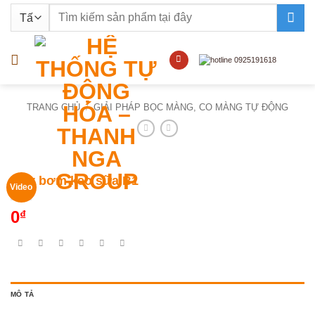
Bỏ
Tìm
qua
kiếm:
nội
dung
TRANG CHỦ
/
GIẢI PHÁP BỌC MÀNG, CO MÀNG TỰ ĐỘNG
Máy bơm keo sữa B1
Video
0
₫
MÔ TẢ