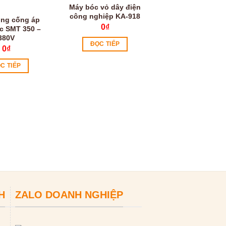
Máy bóc vỏ dây điện
công nghiệp KA-918
ông cống áp
0
₫
c SMT 350 –
380V
ĐỌC TIẾP
0
₫
C TIẾP
Máy thông cống 
cao cấp A96
0
₫
ĐỌC TIẾP
H
ZALO DOANH NGHIỆP