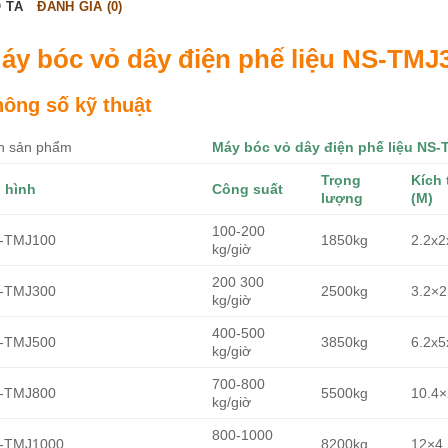
 TẢ
ĐÁNH GIÁ (0)
áy bóc vỏ dây điện phế liệu NS-TMJ
hông số kỹ thuật
n sản phẩm
Máy bóc vỏ dây điện phế liệu NS
Trọng
Kích
 hình
Công suất
lượng
(M)
100-200
-TMJ100
1850kg
2.2x2
kg/giờ
200 300
-TMJ300
2500kg
3.2×2
kg/giờ
400-500
-TMJ500
3850kg
6.2x5
kg/giờ
700-800
-TMJ800
5500kg
10.4×
kg/giờ
800-1000
-TMJ1000
8200kg
12×4.