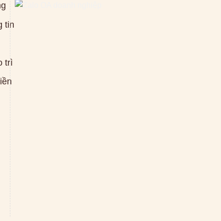
ng
 tin
 trì
tiền