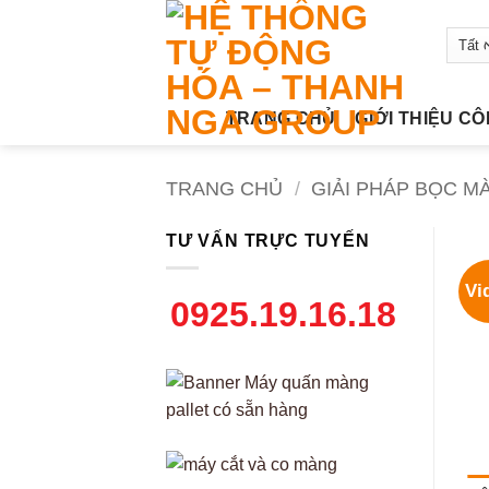
Bỏ
qua
nội
dung
TRANG CHỦ
GIỚI THIỆU C
TRANG CHỦ
/
GIẢI PHÁP BỌC M
TƯ VẤN TRỰC TUYẾN
Vi
0925.19.16.18