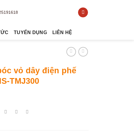
TỨC
TUYỂN DỤNG
LIÊN HỆ
óc vỏ dây điện phế
 NS-TMJ300