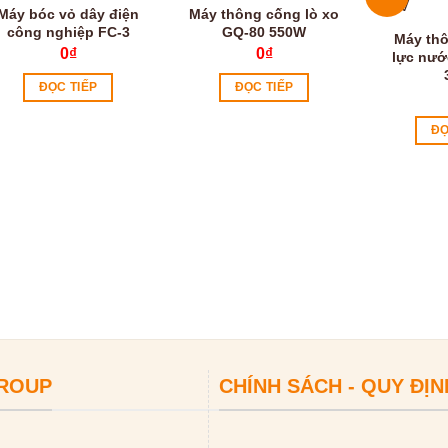
Máy bóc vỏ dây điện
Máy thông cống lò xo
công nghiệp FC-3
GQ-80 550W
Máy th
0
₫
0
₫
lực nướ
ĐỌC TIẾP
ĐỌC TIẾP
ĐỌ
GROUP
CHÍNH SÁCH - QUY ĐỊN