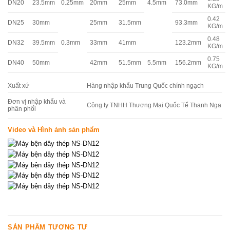
DN20
23.5mm
0.25mm
20mm
25mm
4.5mm
73.0mm
KG/m
0.42
DN25
30mm
25mm
31.5mm
93.3mm
KG/m
0.48
DN32
39.5mm
0.3mm
33mm
41mm
123.2mm
KG/m
0.75
DN40
50mm
42mm
51.5mm
5.5mm
156.2mm
KG/m
Xuất xứ
Hàng nhập khẩu Trung Quốc chính ngạch
Đơn vị nhập khẩu và
Công ty TNHH Thương Mại Quốc Tế Thanh Nga
phân phối
Video và Hình ảnh sản phẩm
SẢN PHẨM TƯƠNG TỰ