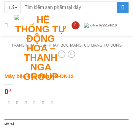
Bỏ
Tìm
qua
kiếm:
nội
dung
TRANG CHỦ
/
GIẢI PHÁP BỌC MÀNG, CO MÀNG TỰ ĐỘNG
Máy bện dây thép NS-DN12
0
₫
MÔ TẢ