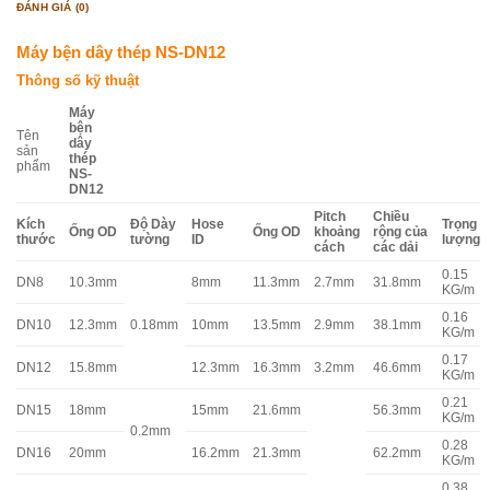
ĐÁNH GIÁ (0)
Máy bện dây thép NS-DN12
Thông số kỹ thuật
Máy
bện
Tên
dây
sản
thép
phẩm
NS-
DN12
Pitch
Chiều
Kích
Độ Dày
Hose
Trọng
Ống OD
Ống OD
khoảng
rộng của
thước
tường
ID
lượng
cách
các dải
0.15
DN8
10.3mm
8mm
11.3mm
2.7mm
31.8mm
KG/m
0.16
DN10
12.3mm
0.18mm
10mm
13.5mm
2.9mm
38.1mm
KG/m
0.17
DN12
15.8mm
12.3mm
16.3mm
3.2mm
46.6mm
KG/m
0.21
DN15
18mm
15mm
21.6mm
56.3mm
KG/m
0.2mm
0.28
DN16
20mm
16.2mm
21.3mm
62.2mm
KG/m
0.38