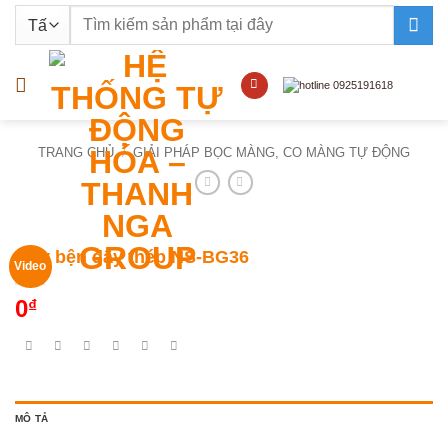
Bỏ
Tìm
qua
kiếm:
nội
dung
TRANG CHỦ
/
GIẢI PHÁP BỌC MÀNG, CO MÀNG TỰ ĐỘNG
Máy bện dây thép NS-BG36
Video
0
₫
MÔ TẢ