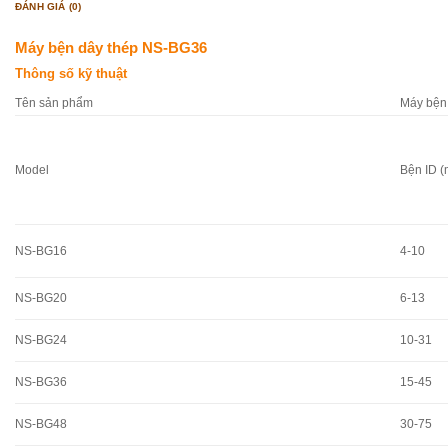
ĐÁNH GIÁ (0)
Máy bện dây thép NS-BG36
Thông số kỹ thuật
Tên sản phẩm
Máy bện
Model
Bện ID 
NS-BG16
4-10
NS-BG20
6-13
NS-BG24
10-31
NS-BG36
15-45
NS-BG48
30-75