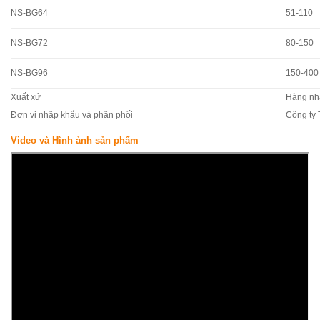
NS-BG64
51-110
NS-BG72
80-150
NS-BG96
150-400
Xuất xứ
Hàng nh
Đơn vị nhập khẩu và phân phối
Công ty
Video và Hình ảnh sản phẩm