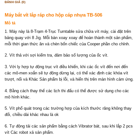
ĐÁNH GIÁ (0)
Máy bắt vít lắp ráp cho hộp cáp nhựa TB-506
Mô tả
1. Máy này là 8-Trạm 4-Trục Turntable sửa chữa vít máy, cài đặt trên
bảng quay với 8 Jig. Mỗi bàn xoay xoay để hoàn thành một sản phẩm,
mỗi thời gian thức ăn và chèn bốn chiếc của Cooper phần cho chỉnh.
2. Vít thả với sợi kiểm tra, đảm bảo số lượng của ốc vít.
3. Với ly hợp tự động trục vít điều khiển, khi các ốc vít đến nơi đến
các mô-men xoắn sẽ tự động dừng lại, có thể xác định các khóa vít
trượt, nổi và Khác Sản phẩm bị lỗi, và hiển thị trên màn hình cảm ứng.
4. Bằng cách thay thế các lịch thi đấu có thể được sử dụng cho các
mô hình khác.
5. Vít phổ quát trong các trường hợp của kích thước răng không thay
đổi, chiều dài khác nhau là ok
6. Tự động tải các sản phẩm bằng cách Vibrator bát, sau khi lắp 2 pcs
vít Các robot xả sản phẩm.