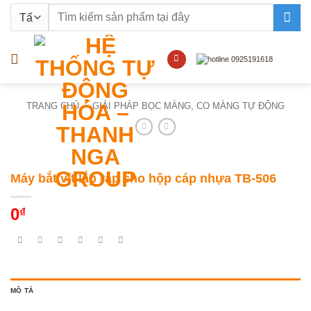
Bỏ
Tìm
qua
kiếm:
nội
dung
TRANG CHỦ
/
GIẢI PHÁP BỌC MÀNG, CO MÀNG TỰ ĐỘNG
Máy bắt vít lắp ráp cho hộp cáp nhựa TB-506
0
₫
MÔ TẢ