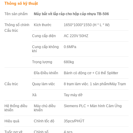
Thông số kỹ thuật
Tên sản phẩm
Máy bắt vít lắp ráp cho hộp cáp nhựa TB-506
Thông số chính
Kích thước
1650*1000*1550 (H * L * W)
Cấu trúc
Cung cấp điện
AC 220V 50HZ
Cung cấp không
0.6MPa
khí
Trọng lượng
680kg
Đĩa-Điều khiển
Bánh có động cơ + Có thể Splitter
Cấu trúc
Quay làm việc
8 trạm làm việc. 1 sản phẩm/Máy Trạm
Xả
Tay máy dỡ
Hệ thống điều
Máy chủ điều
Siemens PLC + Màn hình Cảm Ứng
khiển
khiển
Hiệu quả
Chỉnh tốc độ
35pcs/PHÚT
Tuốc nơ vít
Chỉnh số
4 pcs