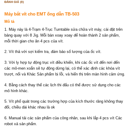
ĐÁNH GIÁ (0)
Máy bắt vít cho EMT ống dẫn TB-503
Mô tả
1. Máy này là 4-Trạm 4-Trục Turntable sửa chữa vít máy, cài đặt trên
bảng quay với 8 Jig. Mỗi bàn xoay xoay để hoàn thành 2 sản phẩm,
mỗi thời gian cho ăn 4 pcs của vít.
2. Vít thả với sợi kiểm tra, đảm bảo số lượng của ốc vít.
3. Với ly hợp tự động trục vít điều khiển, khi các ốc vít đến nơi đến
các mô-men xoắn sẽ tự động dừng lại, có thể xác định các khóa vít
trượt, nổi và Khác Sản phẩm bị lỗi, và hiển thị trên màn hình cảm ứng.
4. Bằng cách thay thế các lịch thi đấu có thể được sử dụng cho các
mô hình khác.
5. Vít phổ quát trong các trường hợp của kích thước răng không thay
đổi, chiều dài khác nhau là ok
6. Manual tải các sản phẩm của công nhân, sau khi lắp 4 pcs vít Các
robot xả sản phẩm.