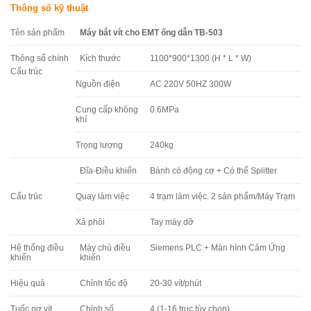
Thông số kỹ thuật
Tên sản phẩm
Máy bắt vít cho EMT ống dẫn TB-503
Thông số chính
Kích thước
1100*900*1300 (H * L * W)
Cấu trúc
Nguồn điện
AC 220V 50HZ 300W
Cung cấp không
0.6MPa
khí
Trọng lượng
240kg
Đĩa-Điều khiển
Bánh có động cơ + Có thể Splitter
Cấu trúc
Quay làm việc
4 trạm làm việc. 2 sản phẩm/Máy Trạm
Xả phôi
Tay máy dỡ
Hệ thống điều
Máy chủ điều
Siemens PLC + Màn hình Cảm Ứng
khiển
khiển
Hiệu quả
Chỉnh tốc độ
20-30 vít/phút
Tuốc nơ vít
Chỉnh số
4 (1-16 trục tùy chọn)