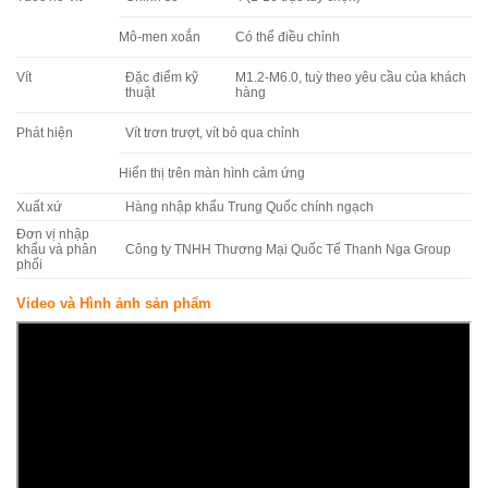
Mô-men xoắn
Có thể điều chỉnh
Vít
Đặc điểm kỹ
M1.2-M6.0, tuỳ theo yêu cầu của khách
thuật
hàng
Phát hiện
Vít trơn trượt, vít bỏ qua chỉnh
Hiển thị trên màn hình cảm ứng
Xuất xứ
Hàng nhập khẩu Trung Quốc chính ngạch
Đơn vị nhập
khẩu và phân
Công ty TNHH Thương Mại Quốc Tế Thanh Nga Group
phối
Video và Hình ảnh sản phẩm