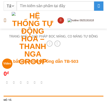
Bỏ
Tìm
qua
kiếm:
nội
dung
TRANG CHỦ
/
GIẢI PHÁP BỌC MÀNG, CO MÀNG TỰ ĐỘNG
Máy bắt vít cho EMT ống dẫn TB-503
Video
0
₫
MÔ TẢ