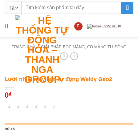
Bỏ
Tìm
qua
kiếm:
nội
dung
TRANG CHỦ
/
GIẢI PHÁP BỌC MÀNG, CO MÀNG TỰ ĐỘNG
Lưỡi nhiệt máy hàn tự động Weldy Geo2
0
₫
MÔ TẢ